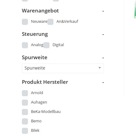
Warenangebot
-
Neuware
An&Verkauf
Steuerung
-
Analog
Digital
Spurweite
-
Spurweite
Produkt Hersteller
-
Arnold
Auhagen
BeKa-Modellbau
Bemo
Bilek