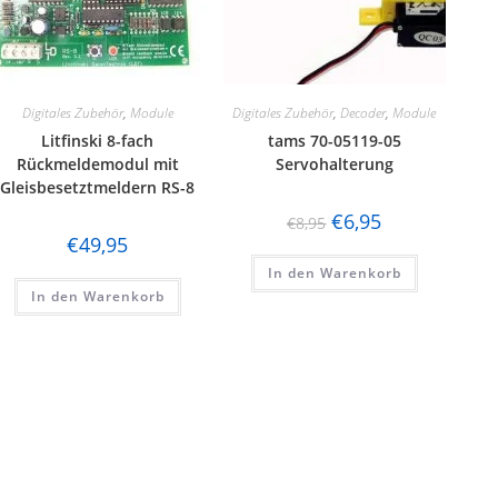
Digitales Zubehör
,
Module
Digitales Zubehör
,
Decoder
,
Module
Litfinski 8-fach
tams 70-05119-05
Rückmeldemodul mit
Servohalterung
Gleisbesetztmeldern RS-8
€
6,95
€
8,95
€
49,95
In den Warenkorb
In den Warenkorb