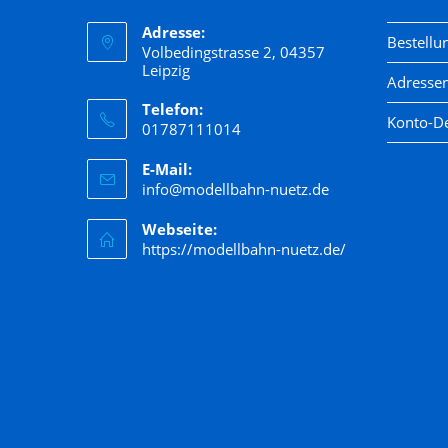
Heller
Adresse:
Bestellu
Volbedingstrasse 2, 04357
Herpa
Leipzig
Adresse
Herr
Telefon:
Konto-De
01787111014
Herrmann &Partner Straßenbahnmodelle
E-Mail:
Hornby
info@modellbahn-nuetz.de
Jägerndorfer
Webseite:
Kato
https://modellbahn-nuetz.de/
Kibri
Kress
Lenz
LGB
Liliput
Lima