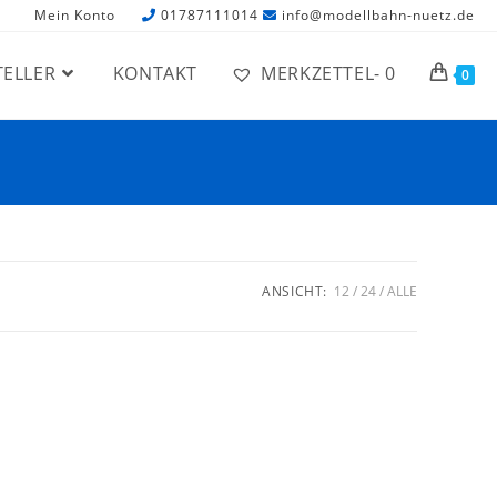
Mein Konto
01787111014
info@modellbahn-nuetz.de
TELLER
KONTAKT
MERKZETTEL-
0
0
ANSICHT:
12
24
ALLE