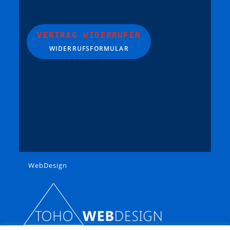
Schuco
Seuthe
Tillig
VERTRAG WIDERRUFEN
WIDERRUFSFORMULAR
TL-Decals
Trident
Trix
VERO / OWO
Viessmann
Vollmer
Weinert
Wiking
WebDesign
Zeuke
Lemke
Tamiya