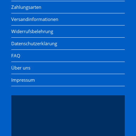
Matchbox
Zahlungsarten
Minitrix
Versandinformationen
Modellbahn Union
Widerrufsbelehrung
Noch
Datenschutzerklärung
Piko
pmt
FAQ
Prefo / Schicht
Über uns
Preiser
Impressum
Revell
Ricko by Busch
Rietze
Rivarossi
Roco
Sachsenmodelle