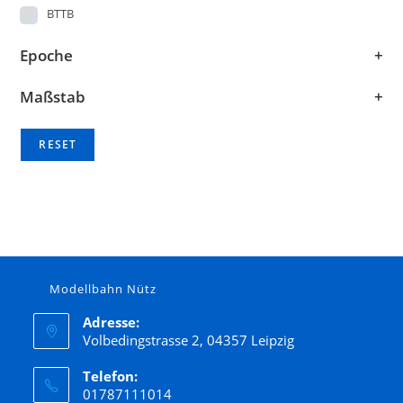
BTTB
Busch
Epoche
+
DMV
Maßstab
+
Easy -Model
ESPEWE, Plasticart, Berlinplast, HERR, OWO
RESET
ESU
exact-train
Faller
Fleischmann
Gützold
Modellbahn Nütz
Hack
Hapo
Adresse:
Volbedingstrasse 2, 04357 Leipzig
Heller
Telefon:
Herpa
01787111014