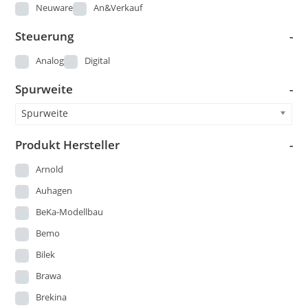
Loks
Neuware
An&Verkauf
Modellautos
Steuerung
-
Modellbau - Sonstige
Analog
Digital
Märklin 00
Spurweite
-
Piko DDR Produktion vor 1973
Spielzeug DDR
Spurweite
StandardKat
Produkt Hersteller
-
Startsets
Arnold
Straßenbahn
Auhagen
US-Modelle
BeKa-Modellbau
Wagen
Bemo
Bilek
Brawa
Brekina