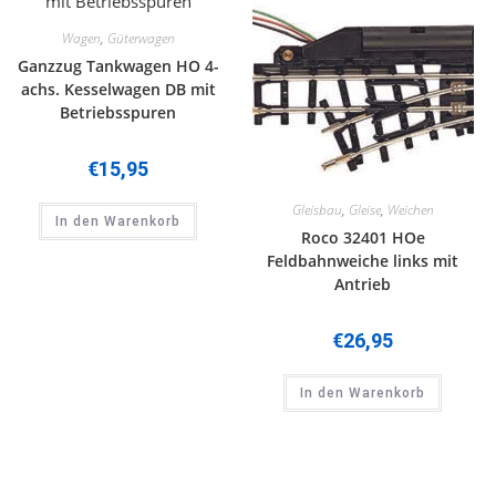
Wagen
,
Güterwagen
Ganzzug Tankwagen HO 4-
achs. Kesselwagen DB mit
Betriebsspuren
€
15,95
Gleisbau
,
Gleise
,
Weichen
In den Warenkorb
Roco 32401 HOe
Feldbahnweiche links mit
Antrieb
€
26,95
In den Warenkorb