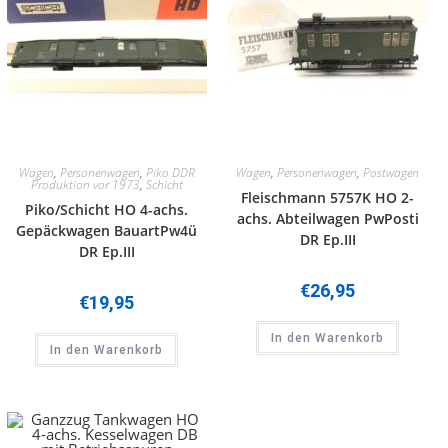
Wagen
,
Personenwagen
,
Piko DDR
Wagen
,
Personenwagen
,
Postwagen
Produktion vor 1973
,
Schicht
Fleischmann 5757K HO 2-
Piko/Schicht HO 4-achs.
achs. Abteilwagen PwPosti
Gepäckwagen BauartPw4ü
DR Ep.III
DR Ep.III
€
26,95
€
19,95
In den Warenkorb
In den Warenkorb