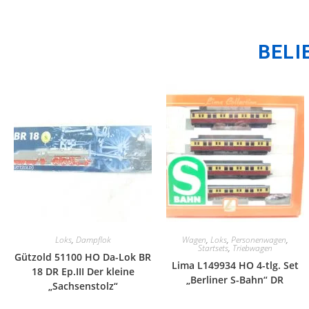
BELI
Loks
,
Dampflok
Wagen
,
Loks
,
Personenwagen
,
Startsets
,
Triebwagen
Gützold 51100 HO Da-Lok BR
Lima L149934 HO 4-tlg. Set
18 DR Ep.III Der kleine
„Berliner S-Bahn“ DR
„Sachsenstolz“