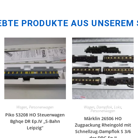
EBTE PRODUKTE AUS UNSEREM
Wagen
,
Personenwagen
Wagen
,
Dampflok
,
Loks
,
Personenwagen
Piko 53208 HO Steuerwagen
Märklin 26506 HO
Bghqe DR Ep.IV „S-Bahn
Zugpackung Rheingold mit
Leipzig“
Schnellzug-Dampflok S 3/6
der DRG Ep.II