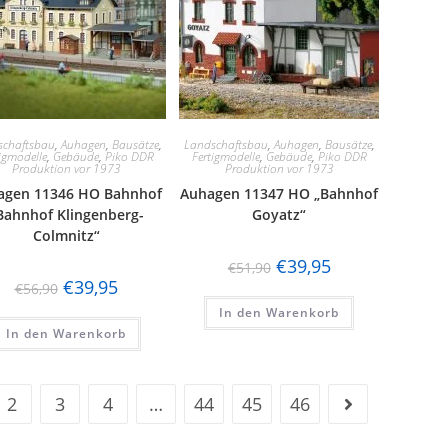
schaftsbau
,
Auhagen
,
Bausätze
,
Landschaftsbau
,
Auhagen
,
Bausätze
,
igmodelle
,
Gebäude
,
Piko DDR
Fertigmodelle
,
Gebäude
,
Piko DDR
Produktion vor 1973
Produktion vor 1973
agen 11346 HO Bahnhof
Auhagen 11347 HO „Bahnhof
Bahnhof Klingenberg-
Goyatz“
Colmnitz“
€
39,95
€
51,90
€
39,95
€
56,90
In den Warenkorb
In den Warenkorb
2
3
4
…
44
45
46