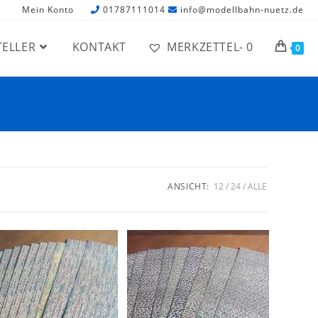
Mein Konto
01787111014
info@modellbahn-nuetz.de
TELLER
KONTAKT
MERKZETTEL-
0
0
ANSICHT:
12
24
ALLE