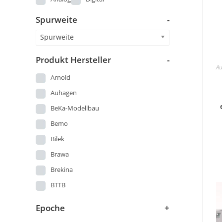
Prefo
Spurweite
-
Schicht
Spurweite
Sonstige
Vero
Produkt Hersteller
-
Au
Arnold
Auhagen
BeKa-Modellbau
Bemo
Bilek
Brawa
Brekina
BTTB
Busch
Epoche
+
DMV