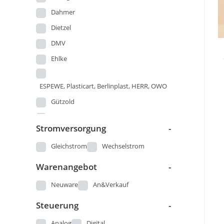
Dahmer
Dietzel
DMV
Ehlke
ESPEWE, Plasticart, Berlinplast, HERR, OWO
Gützold
Herr
Stromversorgung
-
Hruska
Gleichstrom
Wechselstrom
MAB VEB Kombinat Metallaufbereitung
Warenangebot
-
Halle
Neuware
An&Verkauf
PGH Plauen
Piko alt
Steuerung
-
Pilz
Analog
Digital