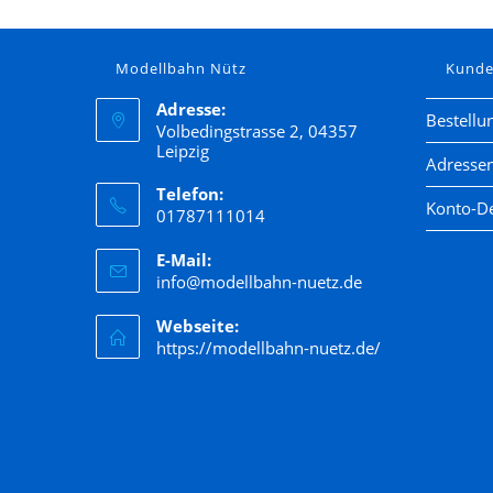
Hornby
Jägerndorfer
Modellbahn Nütz
Kund
Kato
Adresse:
Bestellu
Kibri
Volbedingstrasse 2, 04357
Leipzig
Kress
Adresse
Telefon:
Lenz
Konto-De
01787111014
LGB
E-Mail:
Liliput
info@modellbahn-nuetz.de
Lima
Webseite:
Lorenz
https://modellbahn-nuetz.de/
luetke modellarchitektur
Märklin
Marks
Matchbox