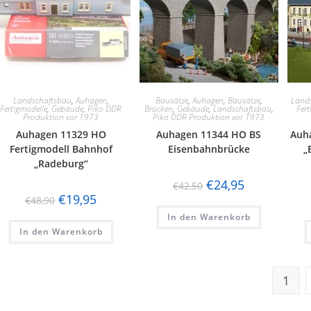
Landschaftsbau
,
Auhagen
,
Bausätze
,
Auhagen
,
Bausätze
,
Land
Fertigmodelle
,
Gebäude
,
Piko DDR
Brücken
,
Gebäude
,
Landschaftsbau
,
Fert
Produktion vor 1973
Piko DDR Produktion vor 1973
Auhagen 11329 HO
Auhagen 11344 HO BS
Auh
Fertigmodell Bahnhof
Eisenbahnbrücke
„
„Radeburg“
€
24,95
€
42,50
€
19,95
€
48,90
In den Warenkorb
In den Warenkorb
1