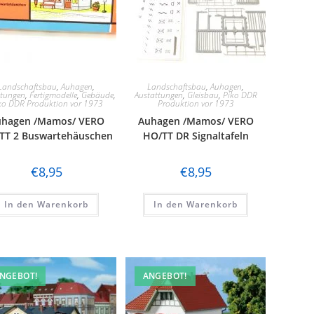
Landschaftsbau
,
Auhagen
,
Landschaftsbau
,
Auhagen
,
ttungen
,
Fertigmodelle
,
Gebäude
,
Austattungen
,
Gleisbau
,
Piko DDR
ko DDR Produktion vor 1973
Produktion vor 1973
uhagen /Mamos/ VERO
Auhagen /Mamos/ VERO
TT 2 Buswartehäuschen
HO/TT DR Signaltafeln
€
8,95
€
8,95
In den Warenkorb
In den Warenkorb
NGEBOT!
ANGEBOT!