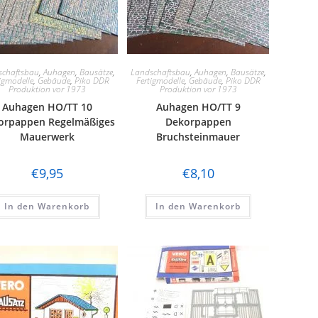
schaftsbau
,
Auhagen
,
Bausätze
,
Landschaftsbau
,
Auhagen
,
Bausätze
,
igmodelle
,
Gebäude
,
Piko DDR
Fertigmodelle
,
Gebäude
,
Piko DDR
Produktion vor 1973
Produktion vor 1973
Auhagen HO/TT 10
Auhagen HO/TT 9
orpappen Regelmäßiges
Dekorpappen
Mauerwerk
Bruchsteinmauer
€
9,95
€
8,10
In den Warenkorb
In den Warenkorb