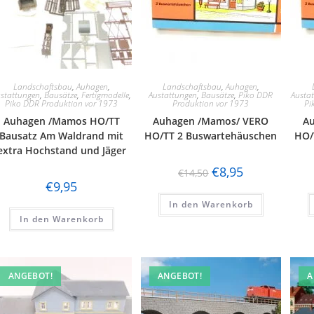
Landschaftsbau
,
Auhagen
,
Landschaftsbau
,
Auhagen
,
stattungen
,
Bausätze
,
Fertigmodelle
,
Austattungen
,
Bausätze
,
Piko DDR
Austa
Piko DDR Produktion vor 1973
Produktion vor 1973
Pi
Auhagen /Mamos HO/TT
Auhagen /Mamos/ VERO
A
Bausatz Am Waldrand mit
HO/TT 2 Buswartehäuschen
HO/
extra Hochstand und Jäger
€
8,95
€
14,50
€
9,95
In den Warenkorb
In den Warenkorb
ANGEBOT!
ANGEBOT!
A