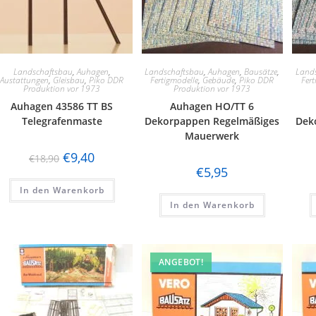
Landschaftsbau
,
Auhagen
,
Landschaftsbau
,
Auhagen
,
Bausätze
,
Land
Austattungen
,
Gleisbau
,
Piko DDR
Fertigmodelle
,
Gebäude
,
Piko DDR
Fert
Produktion vor 1973
Produktion vor 1973
Auhagen 43586 TT BS
Auhagen HO/TT 6
Telegrafenmaste
Dekorpappen Regelmäßiges
Dek
Mauerwerk
€
9,40
€
18,90
€
5,95
In den Warenkorb
In den Warenkorb
ANGEBOT!