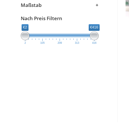
Maßstab
+
Easy -Model
Nach Preis Filtern
ESPEWE, Plasticart, Berlinplast, HERR, OWO
€2
€416
ESU
exact-train
2
105
209
313
416
Faller
Fleischmann
Gützold
Hack
Hapo
Heller
Herpa
Herr
Herrmann &Partner Straßenbahnmodelle