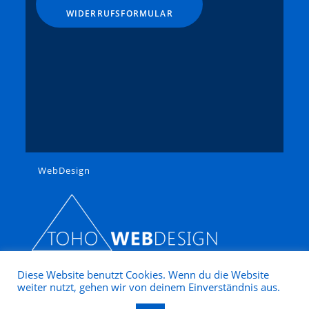
WIDERRUFSFORMULAR
Trix
VERO / OWO
Viessmann
Vollmer
Weinert
Wiking
Zeuke
Lemke
WebDesign
Tamiya
Diese Website benutzt Cookies. Wenn du die Website
weiter nutzt, gehen wir von deinem Einverständnis aus.