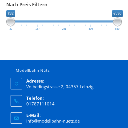
ESPEWE, Plasticart, Berlinplast, HERR, OWO
Nach Preis Filtern
ESU
€32
€530
exact-train
Faller
32
157
281
406
530
Fleischmann
Gützold
Hack
Hapo
Modellbahn Nütz
Heller
Herpa
Adresse:
Volbedingstrasse 2, 04357 Leipzig
Herr
Herrmann &Partner Straßenbahnmodelle
Telefon:
01787111014
Hornby
E-Mail:
Jägerndorfer
info@modellbahn-nuetz.de
Kato