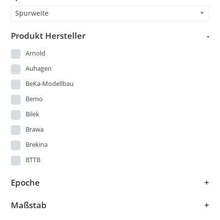
Viessmann
Spielzeug DDR
Spurweite
Vollmer
StandardKat
Produkt Hersteller
-
Weinert
Startsets
Arnold
Straßenbahn
Wiking
Auhagen
US-Modelle
Zeuke
BeKa-Modellbau
Wagen
Lemke
Bemo
Bilek
Tamiya
Brawa
Brekina
BTTB
Busch
Epoche
+
DMV
Maßstab
+
Easy -Model