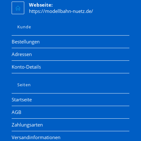
Webseite:
Kibri
https://modellbahn-nuetz.de/
Kress
Lenz
Kunde
LGB
Bestellungen
Liliput
Adressen
Lima
Lorenz
Konto-Details
luetke modellarchitektur
Märklin
Seiten
Marks
Startseite
Matchbox
AGB
Minitrix
Modellbahn Union
Zahlungsarten
Noch
Versandinformationen