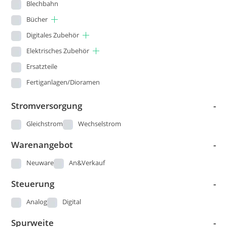
Blechbahn
Rietze
Bücher
Rivarossi
Digitales Zubehör
Elektrisches Zubehör
Roco
Ersatzteile
Sachsenmodelle
Fertiganlagen/Dioramen
Schuco
Figuren
Stromversorgung
-
Seuthe
Gleisbau
Gleichstrom
Wechselstrom
Kataloge und Pläne
Tillig
Warenangebot
-
Landschaftsbau
TL-Decals
Loks
Neuware
An&Verkauf
Trident
Modellautos
Steuerung
-
Trix
Modellbau - Sonstige
Analog
Digital
Märklin 00
VERO / OWO
Spurweite
-
Piko DDR Produktion vor 1973