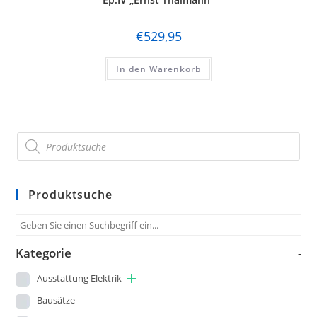
Märklin
Marks
€
529,95
Matchbox
In den Warenkorb
Minitrix
Modellbahn Union
Noch
Piko
Produktsuche
pmt
Prefo / Schicht
Kategorie
Preiser
-
Ausstattung Elektrik
Revell
Bausätze
Ricko by Busch