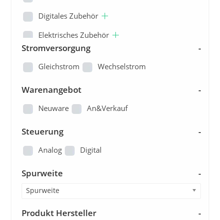
Digitales Zubehör
Elektrisches Zubehör
Stromversorgung
-
Ersatzteile
Gleichstrom
Wechselstrom
Fertiganlagen/Dioramen
Warenangebot
-
Figuren
Neuware
An&Verkauf
Gleisbau
Steuerung
Kataloge und Pläne
-
Landschaftsbau
Analog
Digital
Loks
Spurweite
-
Modellautos
Spurweite
Modellbau - Sonstige
Produkt Hersteller
-