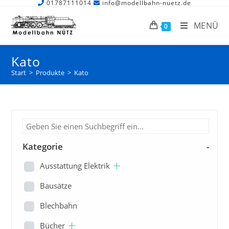
01787111014
info@modellbahn-nuetz.de
MENÜ
0
Kato
Start
>
Produkte
>
Kato
Kategorie
-
Ausstattung Elektrik
Bausätze
Blechbahn
Bücher