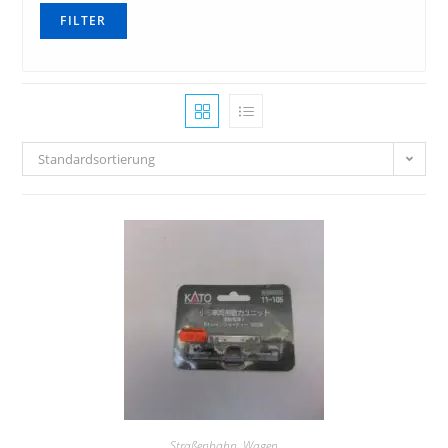
ESPEWE, Plasticart, Berlinplast, HERR, OWO
FILTER
ESU
exact-train
Faller
Standardsortierung
Fleischmann
Gützold
Hack
Hapo
Heller
Herpa
Herr
Herrmann &Partner Straßenbahnmodelle
Straßenbahn
,
Wagen