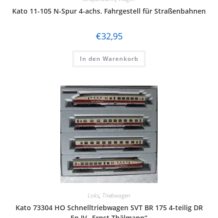
Kato 11-105 N-Spur 4-achs. Fahrgestell für Straßenbahnen
Hornby
Jägerndorfer
€
32,95
Kato
In den Warenkorb
Kibri
Kress
Lenz
LGB
Liliput
Lima
Lorenz
Loks
,
Triebwagen
luetke modellarchitektur
Kato 73304 HO Schnelltriebwagen SVT BR 175 4-teilig DR
Ep.IV „Ernst Thälmann“