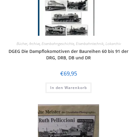
Liliput
Lima
Lorenz
Bücher
,
Archive
,
Eisenbahngeschichte
,
Eisenbahntechnik
,
Lokarchiv
luetke modellarchitektur
DGEG Die Dampflokomotiven der Baureihen 60 bis 91 der
DRG, DRB, DB und DR
Märklin
Marks
€
69,95
Matchbox
In den Warenkorb
Minitrix
Modellbahn Union
Noch
Piko