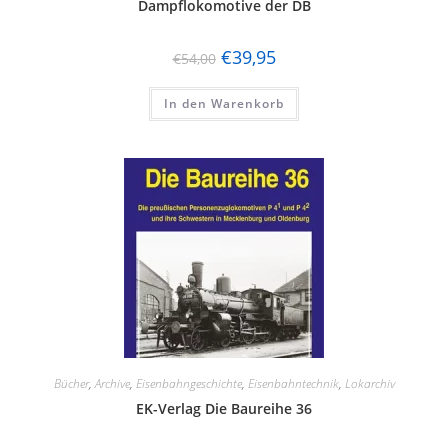
Dampflokomotive der DB
€
39,95
€
54,00
In den Warenkorb
Bücher
,
Archive
,
Eisenbahngeschichte
,
Eisenbahntechnik
,
Lokarchiv
EK-Verlag Die Baureihe 36