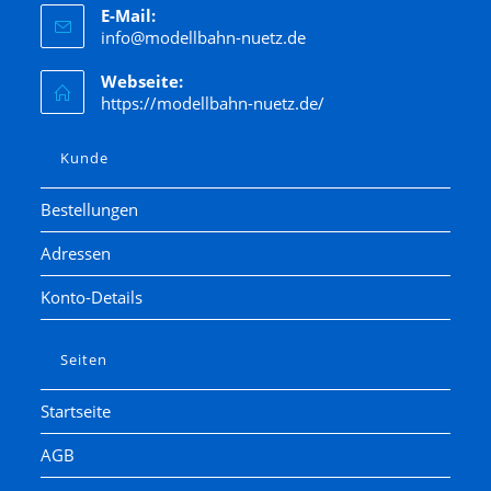
E-Mail:
Jägerndorfer
info@modellbahn-nuetz.de
Kato
Webseite:
Kibri
https://modellbahn-nuetz.de/
Kress
Lenz
Kunde
LGB
Bestellungen
Liliput
Adressen
Lima
Lorenz
Konto-Details
luetke modellarchitektur
Märklin
Seiten
Marks
Startseite
Matchbox
AGB
Minitrix