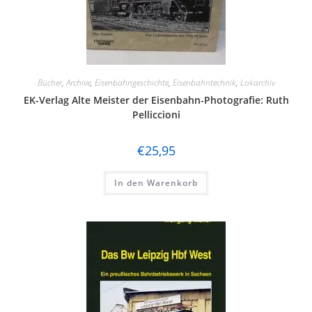
pmt
Prefo / Schicht
Preiser
Bücher
,
Archive
,
Eisenbahngeschichte
,
Eisenbahntechnik
,
Lokarchiv
Revell
EK-Verlag Alte Meister der Eisenbahn-Photografie: Ruth
Pelliccioni
Ricko by Busch
Rietze
€
25,95
Rivarossi
In den Warenkorb
Roco
Sachsenmodelle
Schuco
Seuthe