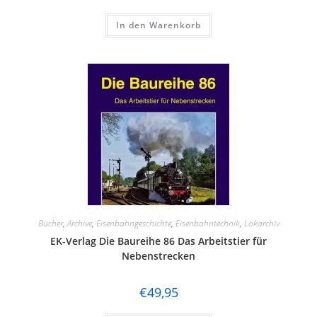
In den Warenkorb
Bücher
,
Archive
,
Eisenbahngeschichte
,
Eisenbahntechnik
,
Lokarchiv
EK-Verlag Die Baureihe 86 Das Arbeitstier für
Nebenstrecken
€
49,95