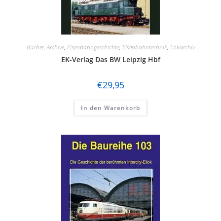
Tillig
TL-Decals
Trident
Bücher
,
Archive
,
Eisenbahngeschichte
,
Eisenbahntechnik
,
Lokarchiv
Trix
EK-Verlag Das BW Leipzig Hbf
VERO / OWO
€
29,95
Viessmann
In den Warenkorb
Vollmer
Weinert
Wiking
Zeuke
Lemke
Tamiya