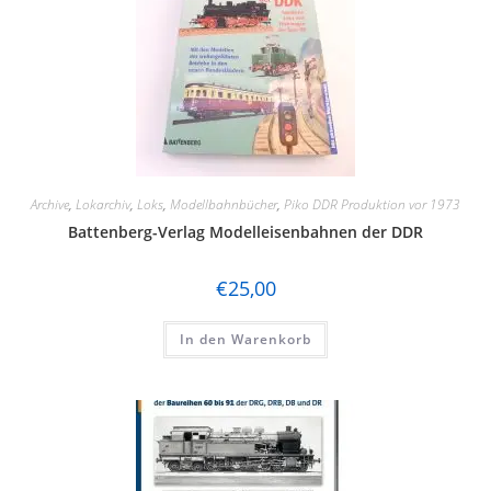
Hapo
Heller
Herpa
Herr
Herrmann &Partner Straßenbahnmodelle
Archive
,
Lokarchiv
,
Loks
,
Modellbahnbücher
,
Piko DDR Produktion vor 1973
Battenberg-Verlag Modelleisenbahnen der DDR
Hornby
Jägerndorfer
€
25,00
Kato
In den Warenkorb
Kibri
Kress
Lenz
LGB