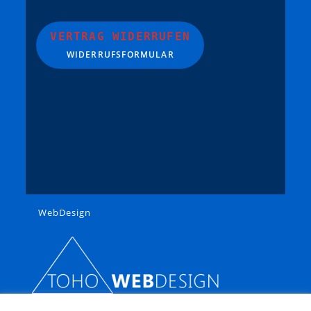
TL-Decals
Trident
VERTRAG WIDERRUFEN
WIDERRUFSFORMULAR
Trix
VERO / OWO
Viessmann
Vollmer
Weinert
Wiking
Zeuke
Lemke
WebDesign
Tamiya