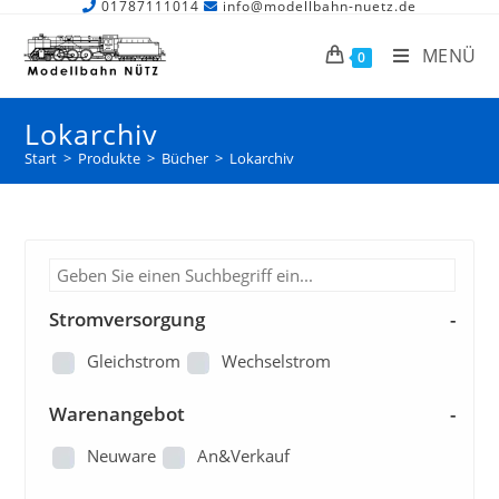
01787111014
info@modellbahn-nuetz.de
MENÜ
0
Lokarchiv
Start
>
Produkte
>
Bücher
>
Lokarchiv
Stromversorgung
-
Gleichstrom
Wechselstrom
Warenangebot
-
Neuware
An&Verkauf