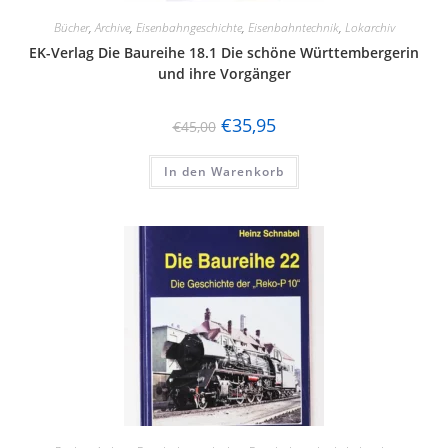
Bücher
,
Archive
,
Eisenbahngeschichte
,
Eisenbahntechnik
,
Lokarchiv
EK-Verlag Die Baureihe 18.1 Die schöne Württembergerin
und ihre Vorgänger
€
35,95
€
45,00
In den Warenkorb