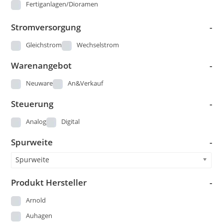
Fertiganlagen/Dioramen
Figuren
Stromversorgung
-
Gleisbau
Gleichstrom
Wechselstrom
Kataloge und Pläne
Warenangebot
-
Landschaftsbau
Loks
Neuware
An&Verkauf
Modellautos
Steuerung
-
Modellbau - Sonstige
Analog
Digital
Märklin 00
Spurweite
-
Piko DDR Produktion vor 1973
Spielzeug DDR
Spurweite
StandardKat
Produkt Hersteller
-
Startsets
Arnold
Straßenbahn
Auhagen
US-Modelle