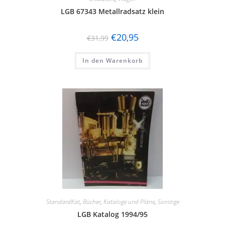
LGB 67343 Metallradsatz klein
Hornby
Jägerndorfer
€
20,95
€
31,99
Kato
In den Warenkorb
Kibri
Kress
Lenz
LGB
Liliput
Lima
Lorenz
StandardKat
,
Bücher
,
Kataloge und Pläne
,
Sonstige
luetke modellarchitektur
LGB Katalog 1994/95