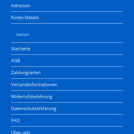
Adressen
Lima
Lorenz
Konto-Details
luetke modellarchitektur
Märklin
Seiten
Marks
Startseite
Matchbox
AGB
Minitrix
Modellbahn Union
Zahlungsarten
Noch
Versandinformationen
Piko
Widerrufsbelehrung
pmt
Prefo / Schicht
Datenschutzerklärung
Preiser
FAQ
Revell
Über uns