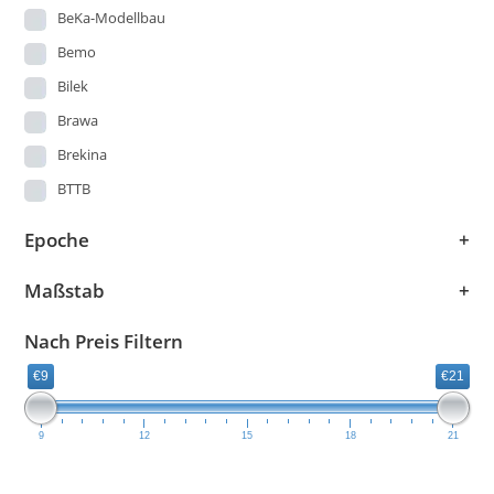
BeKa-Modellbau
Wagen
Bemo
Bilek
Brawa
Brekina
BTTB
Busch
Epoche
+
DMV
Maßstab
+
Easy -Model
ESPEWE, Plasticart, Berlinplast, HERR, OWO
Nach Preis Filtern
ESU
€9
€21
exact-train
Faller
9
12
15
18
21
Fleischmann