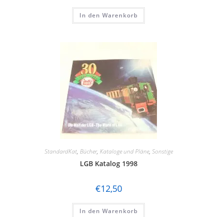
Rietze
In den Warenkorb
Rivarossi
Roco
Sachsenmodelle
Schuco
Seuthe
Tillig
TL-Decals
StandardKat
,
Bücher
,
Kataloge und Pläne
,
Sonstige
Trident
LGB Katalog 1998
Trix
€
12,50
VERO / OWO
In den Warenkorb