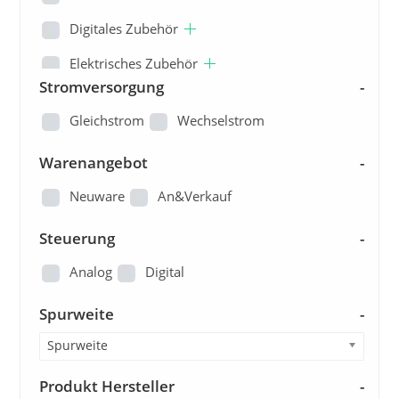
Digitales Zubehör
Elektrisches Zubehör
Stromversorgung
-
Ersatzteile
Gleichstrom
Wechselstrom
Fertiganlagen/Dioramen
Warenangebot
-
Figuren
Neuware
An&Verkauf
Gleisbau
Steuerung
Kataloge und Pläne
-
Landschaftsbau
Analog
Digital
Loks
Spurweite
-
Modellautos
Spurweite
Modellbau - Sonstige
Produkt Hersteller
-