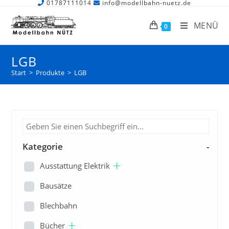
01787111014
info@modellbahn-nuetz.de
MENÜ
0
LGB
Start
>
Produkte
>
LGB
Kategorie
-
Ausstattung Elektrik
Bausätze
Blechbahn
Bücher