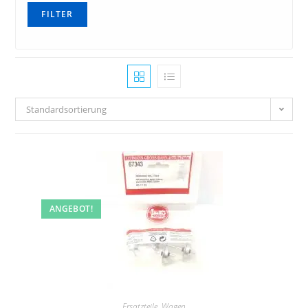
ESPEWE, Plasticart, Berlinplast, HERR, OWO
FILTER
ESU
exact-train
Faller
Standardsortierung
Fleischmann
Gützold
Hack
Hapo
ANGEBOT!
Heller
Herpa
Herr
Herrmann &Partner Straßenbahnmodelle
Ersatzteile
,
Wagen