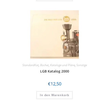
Viessmann
Vollmer
Weinert
Wiking
Zeuke
Lemke
Tamiya
StandardKat
,
Bücher
,
Kataloge und Pläne
,
Sonstige
LGB Katalog 2000
€
12,50
In den Warenkorb