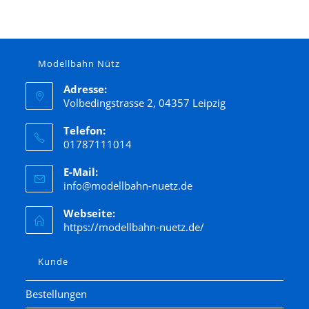
Gützold
Hack
Hapo
Modellbahn Nütz
Heller
Herpa
Adresse:
Volbedingstrasse 2, 04357 Leipzig
Herr
Herrmann &Partner Straßenbahnmodelle
Telefon:
01787111014
Hornby
E-Mail:
Jägerndorfer
info@modellbahn-nuetz.de
Kato
Webseite:
Kibri
https://modellbahn-nuetz.de/
Kress
Lenz
Kunde
LGB
Bestellungen
Liliput