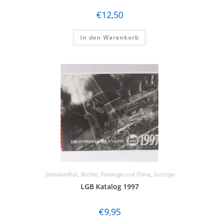
Märklin
€
12,50
Marks
In den Warenkorb
Matchbox
Minitrix
Modellbahn Union
Noch
Piko
pmt
Prefo / Schicht
Preiser
StandardKat
,
Bücher
,
Kataloge und Pläne
,
Sonstige
LGB Katalog 1997
Revell
€
9,95
Ricko by Busch