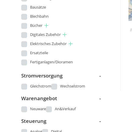
Bausätze
Blechbahn
Bücher
B
Digitales Zubehör
Elektrisches Zubehör
Ersatzteile
Fertiganlagen/Dioramen
Figuren
Stromversorgung
-
Gleisbau
Gleichstrom
Wechselstrom
Kataloge und Pläne
Warenangebot
-
Landschaftsbau
Loks
Neuware
An&Verkauf
Modellautos
Steuerung
-
Modellbau - Sonstige
Analog
Digital