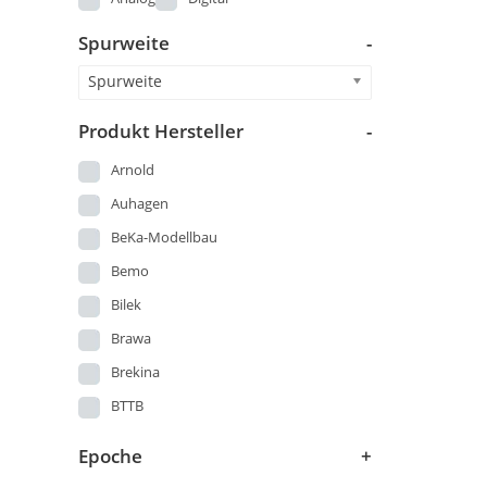
Märklin 00
Spurweite
-
Piko DDR Produktion vor 1973
Spielzeug DDR
Spurweite
StandardKat
Produkt Hersteller
-
Startsets
Arnold
Straßenbahn
Auhagen
US-Modelle
BeKa-Modellbau
Wagen
Bemo
Bilek
Brawa
Brekina
BTTB
Busch
Epoche
+
DMV