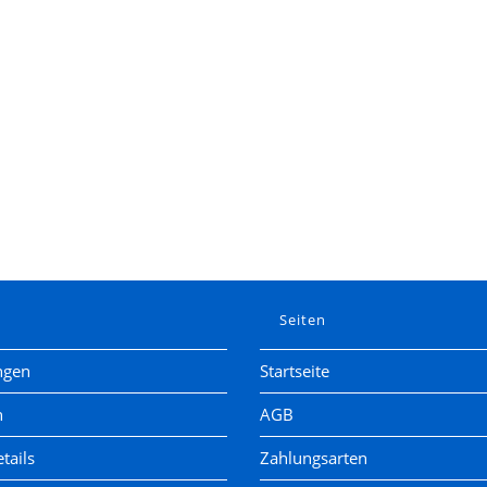
e
Seiten
ngen
Startseite
n
AGB
tails
Zahlungsarten