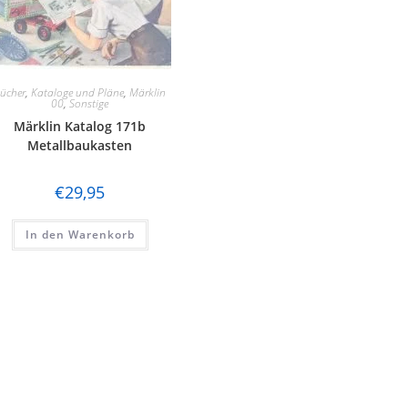
ücher
,
Kataloge und Pläne
,
Märklin
00
,
Sonstige
Märklin Katalog 171b
Metallbaukasten
€
29,95
In den Warenkorb