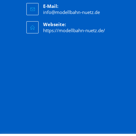
E-Mail:
Hornby
info@modellbahn-nuetz.de
Jägerndorfer
Webseite:
Kato
https://modellbahn-nuetz.de/
Kibri
Kress
Lenz
LGB
Liliput
Lima
Lorenz
luetke modellarchitektur
Märklin
Marks
Matchbox