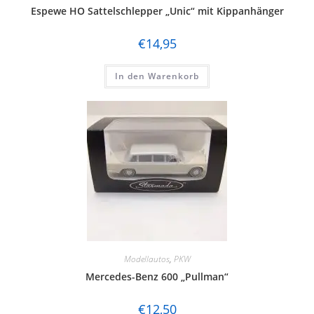
Espewe HO Sattelschlepper „Unic“ mit Kippanhänger
€
14,95
In den Warenkorb
Modellautos
,
PKW
Mercedes-Benz 600 „Pullman“
€
12,50