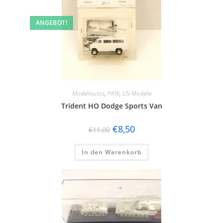
ANGEBOT!
Modellautos
,
PKW
,
US-Modelle
Trident HO Dodge Sports Van
€
8,50
€
11,00
In den Warenkorb