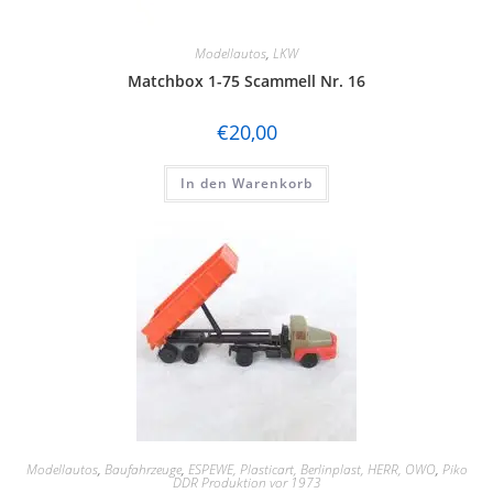
Modellautos
,
LKW
Matchbox 1-75 Scammell Nr. 16
€
20,00
In den Warenkorb
Modellautos
,
Baufahrzeuge
,
ESPEWE, Plasticart, Berlinplast, HERR, OWO
,
Piko
DDR Produktion vor 1973