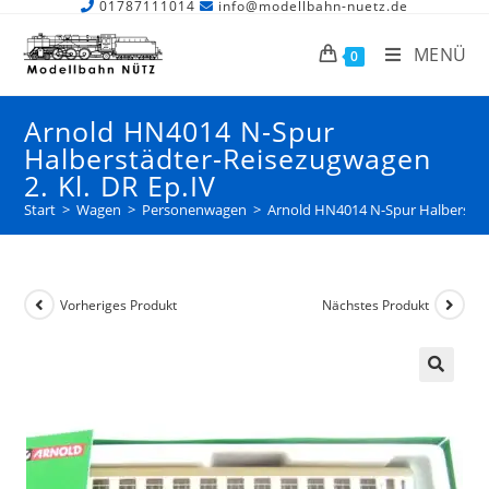
01787111014
info@modellbahn-nuetz.de
MENÜ
0
Arnold HN4014 N-Spur
Halberstädter-Reisezugwagen
2. Kl. DR Ep.IV
Start
>
Wagen
>
Personenwagen
>
Arnold HN4014 N-Spur Halberstädt
Vorheriges Produkt
Nächstes Produkt