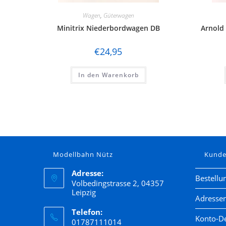
Wagen
,
Güterwagen
Minitrix Niederbordwagen DB
Arnold
€
24,95
In den Warenkorb
Modellbahn Nütz
Kund
Adresse:
Bestellu
Volbedingstrasse 2, 04357
Leipzig
Adresse
Telefon:
Konto-De
01787111014