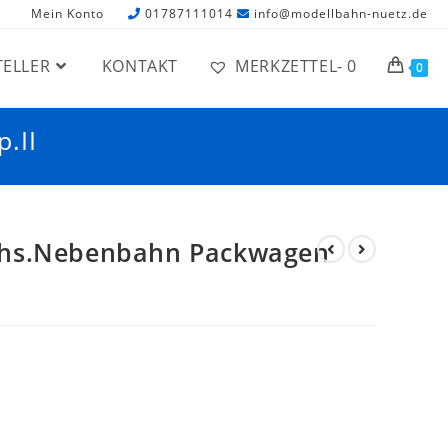
Mein Konto
01787111014
info@modellbahn-nuetz.de
TELLER
KONTAKT
MERKZETTEL-
0
0
.II
chs.Nebenbahn Packwagen