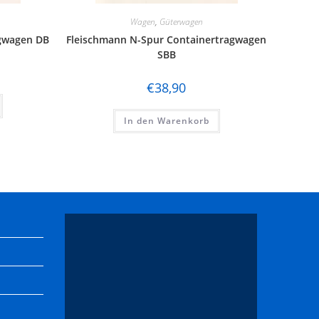
Wagen
,
Güterwagen
ugwagen DB
Fleischmann N-Spur Containertragwagen
SBB
€
38,90
In den Warenkorb