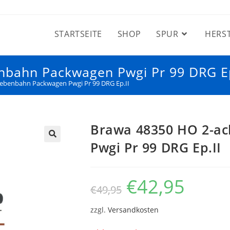
STARTSEITE
SHOP
SPUR
HERS
bahn Packwagen Pwgi Pr 99 DRG Ep
ebenbahn Packwagen Pwgi Pr 99 DRG Ep.II
Brawa 48350 HO 2-a
Pwgi Pr 99 DRG Ep.II
€
42,95
€
49,95
zzgl.
Versandkosten