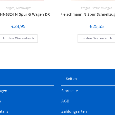
Wagen
,
Güterwagen
Wagen
,
Personenwagen
 HN6324 N-Spur G-Wagen DR
Fleischmann N-Spur Schnellz
€
24,95
€
25,55
In den Warenkorb
In den Warenkorb
e
Seiten
ngen
Startseite
n
AGB
tails
Zahlungsarten