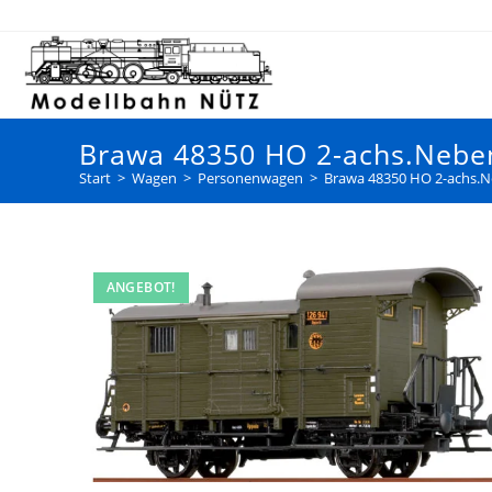
Brawa 48350 HO 2-achs.Neben
Start
>
Wagen
>
Personenwagen
>
Brawa 48350 HO 2-achs.N
ANGEBOT!