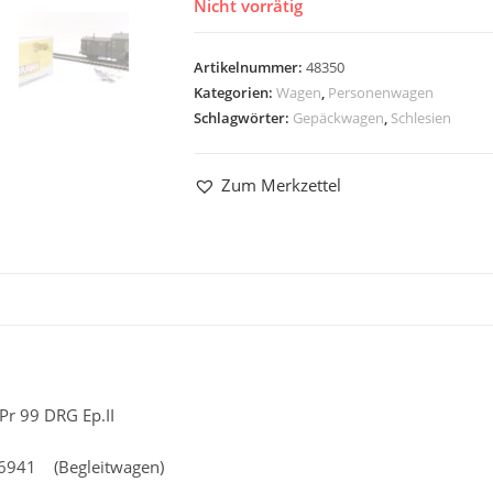
Nicht vorrätig
Artikelnummer:
48350
Kategorien:
Wagen
,
Personenwagen
Schlagwörter:
Gepäckwagen
,
Schlesien
Zum Merkzettel
r 99 DRG Ep.II
26941 (Begleitwagen)