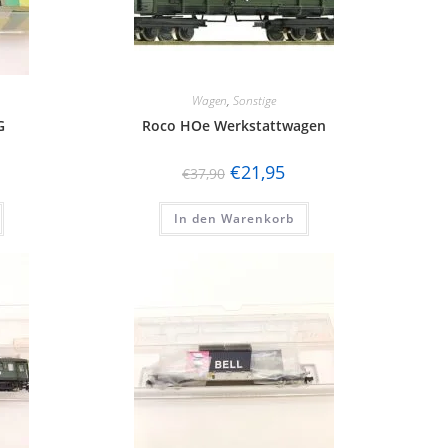
Wagen
,
Sonstige
G
Roco HOe Werkstattwagen
€
21,95
€
37,90
In den Warenkorb