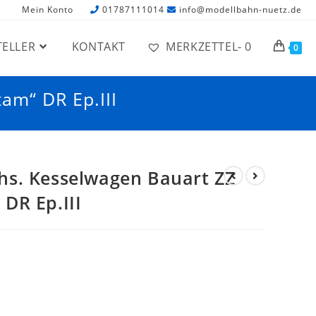
Mein Konto
01787111014
info@modellbahn-nuetz.de
TELLER
KONTAKT
MERKZETTEL-
0
0
am“ DR Ep.III
hs. Kesselwagen Bauart ZZ
DR Ep.III