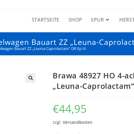
STARTSEITE
SHOP
SPUR
HERS
lwagen Bauart ZZ „Leuna-Caprolact
lwagen Bauart ZZ „Leuna-Caprolactam“ DR Ep.III
Brawa 48927 HO 4-ac
„Leuna-Caprolactam“ 
€
44,95
zzgl.
Versandkosten