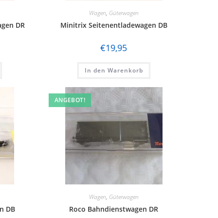
Wagen
,
Güterwagen
agen DR
Minitrix Seitenentladewagen DB
€
19,95
In den Warenkorb
ANGEBOT!
Wagen
,
Güterwagen
en DB
Roco Bahndienstwagen DR