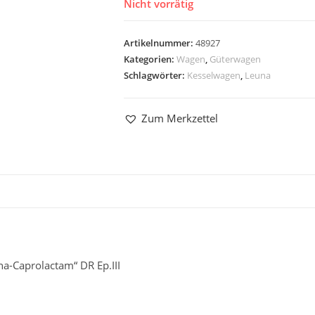
Nicht vorrätig
Artikelnummer:
48927
Kategorien:
Wagen
,
Güterwagen
Schlagwörter:
Kesselwagen
,
Leuna
Zum Merkzettel
a-Caprolactam“ DR Ep.III