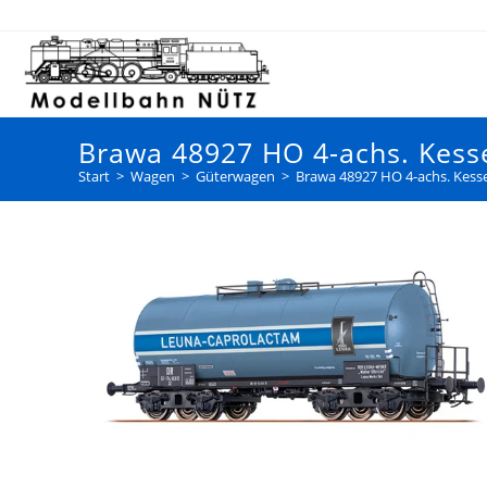
Brawa 48927 HO 4-achs. Kesse
Start
>
Wagen
>
Güterwagen
>
Brawa 48927 HO 4-achs. Kesse