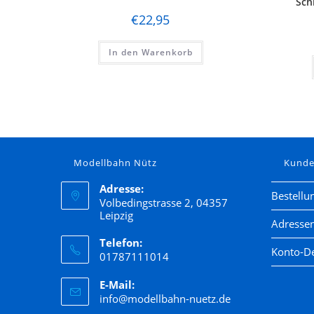
Sch
€
22,95
In den Warenkorb
Modellbahn Nütz
Kund
Adresse:
Bestellu
Volbedingstrasse 2, 04357
Leipzig
Adresse
Telefon:
Konto-De
01787111014
E-Mail:
info@modellbahn-nuetz.de