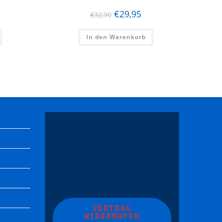
€
29,95
€
32,90
In den Warenkorb
VERTRAG
WIDERRUFEN