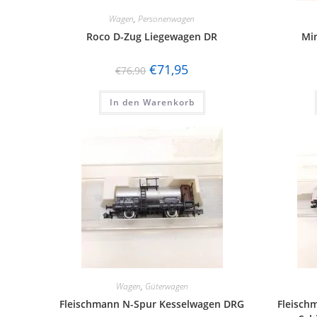
Wagen
,
Personenwagen
Roco D-Zug Liegewagen DR
Min
€
71,95
€
76,90
In den Warenkorb
Wagen
,
Güterwagen
Fleischmann N-Spur Kesselwagen DRG
Fleisch