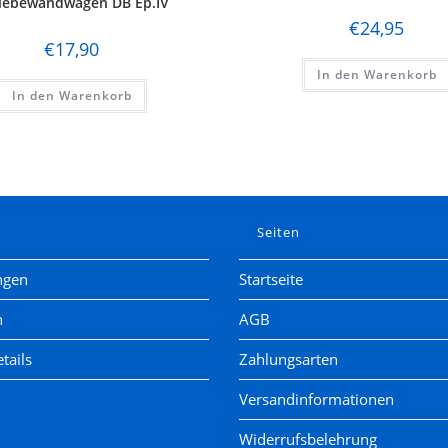
iebewandwagen DB Ep.IV
€
24,95
€
17,90
In den Warenkorb
In den Warenkorb
e
Seiten
ngen
Startseite
n
AGB
tails
Zahlungsarten
Versandinformationen
Widerrufsbelehrung