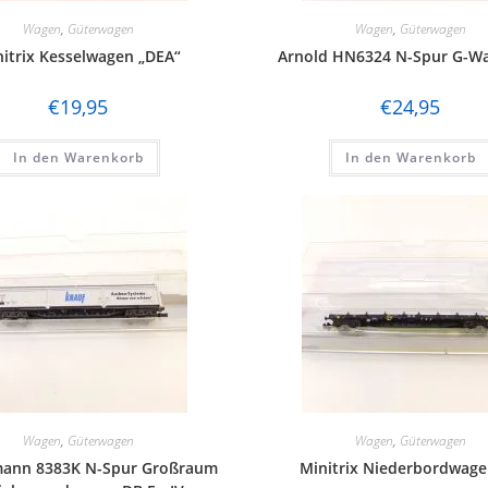
Wagen
,
Güterwagen
Wagen
,
Güterwagen
itrix Kesselwagen „DEA“
Arnold HN6324 N-Spur G-W
€
19,95
€
24,95
In den Warenkorb
In den Warenkorb
Wagen
,
Güterwagen
Wagen
,
Güterwagen
mann 8383K N-Spur Großraum
Minitrix Niederbordwag