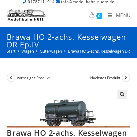
01787111014
info@modellbahn-nuetz.de
MENÜ
0
Brawa HO 2-achs. Kesselwagen
DR Ep.IV
Start
>
Wagen
>
Güterwagen
>
Brawa HO 2-achs. Kesselwagen DR Ep.
Vorheriges Produkt
Nächstes Produkt
Brawa HO 2-achs. Kesselwagen