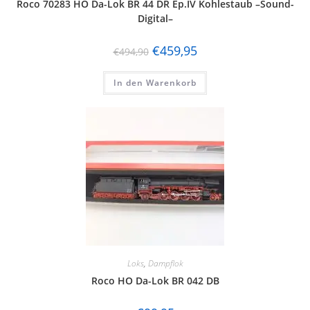
Roco 70283 HO Da-Lok BR 44 DR Ep.IV Kohlestaub –Sound-
Digital–
€
459,95
€
494,90
In den Warenkorb
Loks
,
Dampflok
Roco HO Da-Lok BR 042 DB