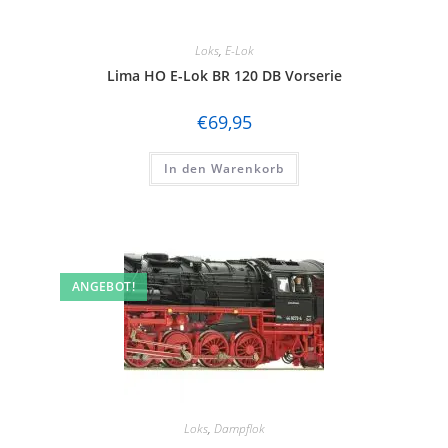
Loks
,
E-Lok
Lima HO E-Lok BR 120 DB Vorserie
€
69,95
In den Warenkorb
ANGEBOT!
Loks
,
Dampflok