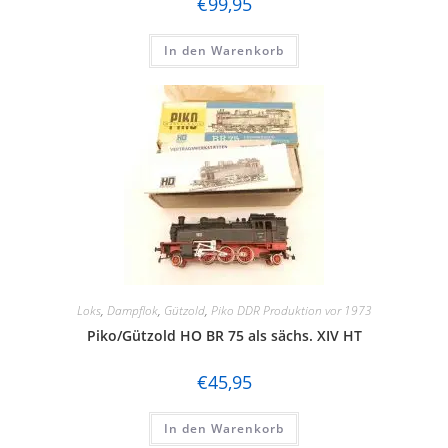
€
99,95
In den Warenkorb
Loks
,
Dampflok
,
Gützold
,
Piko DDR Produktion vor 1973
Piko/Gützold HO BR 75 als sächs. XIV HT
€
45,95
In den Warenkorb