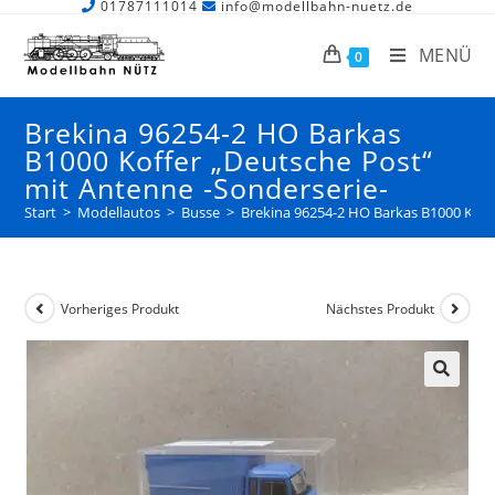
01787111014
info@modellbahn-nuetz.de
MENÜ
0
Brekina 96254-2 HO Barkas
B1000 Koffer „Deutsche Post“
mit Antenne -Sonderserie-
Start
>
Modellautos
>
Busse
>
Brekina 96254-2 HO Barkas B1000 Koff
Vorheriges Produkt
Nächstes Produkt