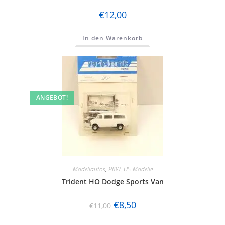
€
12,00
In den Warenkorb
ANGEBOT!
Modellautos
,
PKW
,
US-Modelle
Trident HO Dodge Sports Van
€
8,50
€
11,00