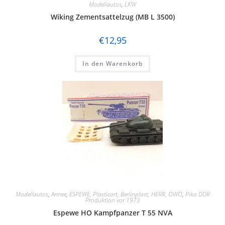
Modellautos
,
LKW
Wiking Zementsattelzug (MB L 3500)
€
12,95
In den Warenkorb
Modellautos
,
Armee
,
ESPEWE, Plasticart, Berlinplast, HERR, OWO
,
Piko DDR
Produktion vor 1973
Espewe HO Kampfpanzer T 55 NVA