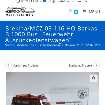
01787111014
info@modellbahn-nuetz.de
MENÜ
0
Brekina/MCZ 03-116 HO Barkas
B 1000 Bus „Feuerwehr
Ausrückedienstwagen“
Start
>
Modellautos
>
Einsatzfahrzeug
>
Brekina/MCZ 03-116 HO Bark
Vorheriges Produkt
Nächstes Produkt