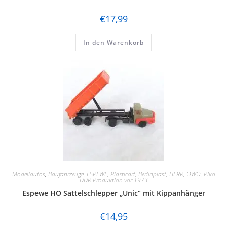
€
17,99
In den Warenkorb
Modellautos
,
Baufahrzeuge
,
ESPEWE, Plasticart, Berlinplast, HERR, OWO
,
Piko
DDR Produktion vor 1973
Espewe HO Sattelschlepper „Unic“ mit Kippanhänger
€
14,95