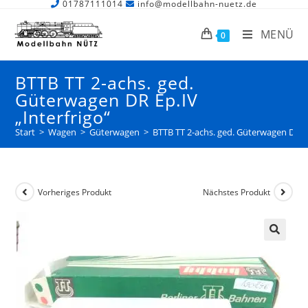
01787111014
info@modellbahn-nuetz.de
MENÜ
0
BTTB TT 2-achs. ged.
Güterwagen DR Ep.IV
„Interfrigo“
Start
>
Wagen
>
Güterwagen
>
BTTB TT 2-achs. ged. Güterwagen DR Ep
Vorheriges Produkt
Nächstes Produkt