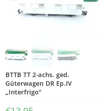
BTTB TT 2-achs. ged.
Güterwagen DR Ep.IV
„Interfrigo“
€
13,95