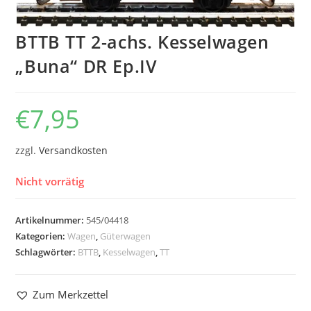
BTTB TT 2-achs. Kesselwagen
„Buna“ DR Ep.IV
€
7,95
zzgl.
Versandkosten
Nicht vorrätig
Artikelnummer:
545/04418
Kategorien:
Wagen
,
Güterwagen
Schlagwörter:
BTTB
,
Kesselwagen
,
TT
Zum Merkzettel