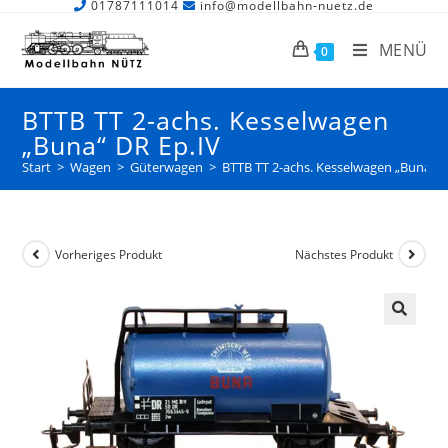
01787111014
info@modellbahn-nuetz.de
MENÜ
0
BTTB TT 2-achs. Kesselwagen
„Buna“ DR Ep.IV
Start
>
Wagen
>
Güterwagen
>
BTTB TT 2-achs. Kesselwagen „Buna“ D
Vorheriges Produkt
Nächstes Produkt