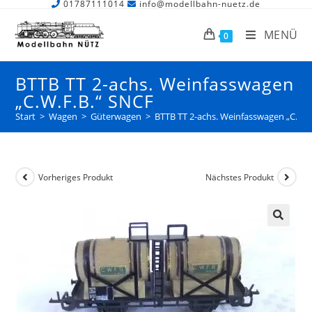
01787111014
info@modellbahn-nuetz.de
MENÜ
0
BTTB TT 2-achs. Weinfasswagen
„C.W.F.B.“ SNCF
Start
>
Wagen
>
Güterwagen
>
BTTB TT 2-achs. Weinfasswagen „C.W.F
Vorheriges Produkt
Nächstes Produkt