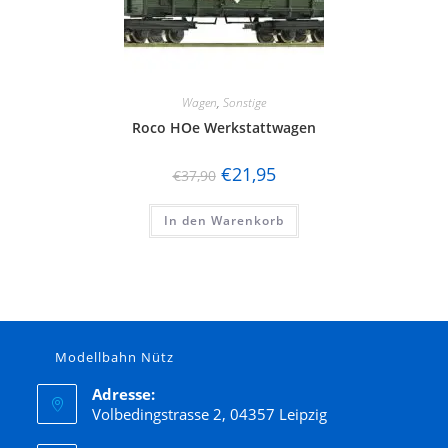
Wagen
,
Sonstige
Roco HOe Werkstattwagen
€
21,95
€
37,90
In den Warenkorb
Modellbahn Nütz
Adresse:
Volbedingstrasse 2, 04357 Leipzig