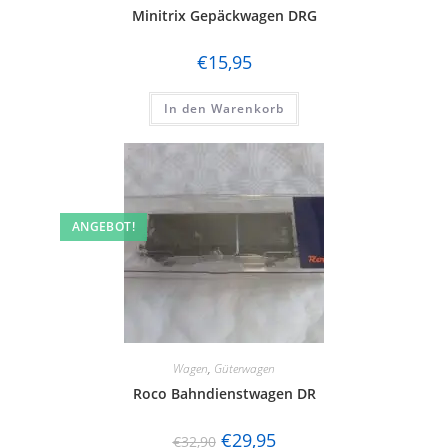
Minitrix Gepäckwagen DRG
€
15,95
In den Warenkorb
ANGEBOT!
Wagen
,
Güterwagen
Roco Bahndienstwagen DR
€
29,95
€
32,90