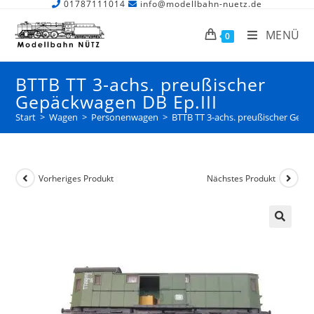
01787111014
info@modellbahn-nuetz.de
MENÜ
0
BTTB TT 3-achs. preußischer
Gepäckwagen DB Ep.III
Start
>
Wagen
>
Personenwagen
>
BTTB TT 3-achs. preußischer Gepä
Vorheriges Produkt
Nächstes Produkt