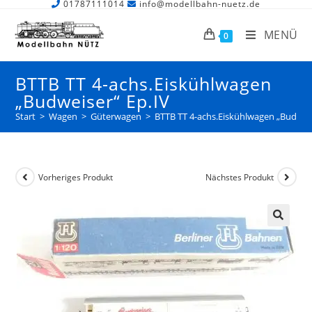
01787111014
info@modellbahn-nuetz.de
MENÜ
0
BTTB TT 4-achs.Eiskühlwagen
„Budweiser“ Ep.IV
Start
>
Wagen
>
Güterwagen
>
BTTB TT 4-achs.Eiskühlwagen „Budweis
Vorheriges Produkt
Nächstes Produkt