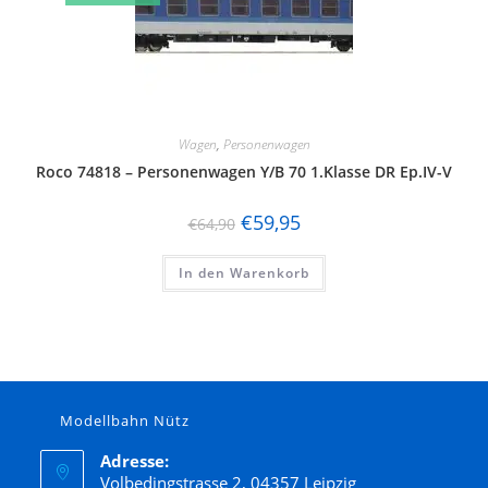
Wagen
,
Personenwagen
Roco 74818 – Personenwagen Y/B 70 1.Klasse DR Ep.IV-V
€
59,95
€
64,90
In den Warenkorb
Modellbahn Nütz
Adresse:
Volbedingstrasse 2, 04357 Leipzig