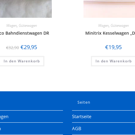
Wagen
,
Güterwagen
Wagen
,
Güterwagen
co Bahndienstwagen DR
Minitrix Kesselwagen „
€
29,95
€
19,95
€
32,90
In den Warenkorb
In den Warenkorb
e
Seiten
ngen
Startseite
n
AGB