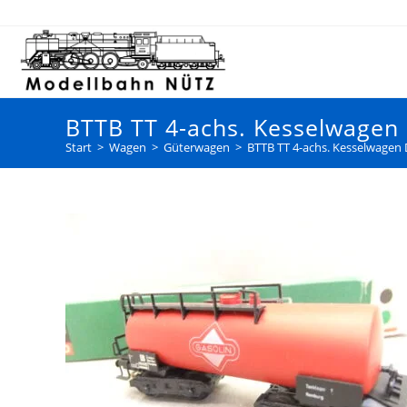
BTTB TT 4-achs. Kesselwagen 
Start
>
Wagen
>
Güterwagen
>
BTTB TT 4-achs. Kesselwagen D