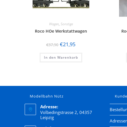
Wagen
,
Sonstige
Roco HOe Werkstattwagen
Ro
€
21,95
€
37,90
In den Warenkorb
Modellbahn Nütz
Kund
Adresse:
Bestellu
Volbedingstrasse 2, 04357
Leipzig
Adresse