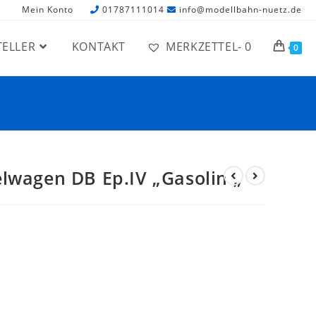
Mein Konto
01787111014
info@modellbahn-nuetz.de
TELLER
KONTAKT
MERKZETTEL-
0
0
elwagen DB Ep.IV „Gasolin „