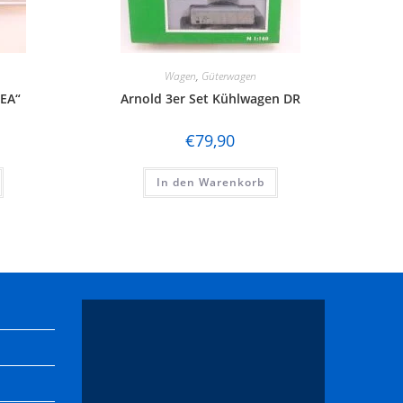
Wagen
,
Güterwagen
DEA“
Arnold 3er Set Kühlwagen DR
€
79,90
In den Warenkorb