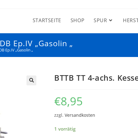
STARTSEITE
SHOP
SPUR
HERS
DB Ep.IV „Gasolin „
B Ep.IV „Gasolin „
BTTB TT 4-achs. Kess
€
8,95
zzgl.
Versandkosten
1 vorrätig