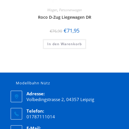
Wagen
,
Personenwagen
Roco D-Zug Liegewagen DR
€
71,95
€
76,90
In den Warenkorb
Modellbahn Nütz
Adresse:
Volbedingstrasse 2, 04357 Leipzig
Telefon:
01787111014
E-Mail: