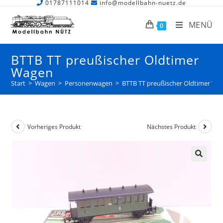
01787111014
info@modellbahn-nuetz.de
MENÜ
0
BTTB TT preußischer Oldtimer
Wagen
Start
>
Wagen
>
Personenwagen
>
BTTB TT preußischer Oldtimer Wa
Vorheriges Produkt
Nächstes Produkt