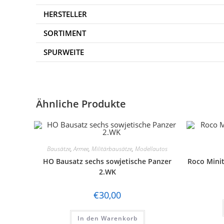
HERSTELLER
SORTIMENT
SPURWEITE
Ähnliche Produkte
Bausätze
,
Armee
,
Militärbausätze
,
Modellautos
HO Bausatz sechs sowjetische Panzer
Roco Minit
2.WK
€
30,00
In den Warenkorb