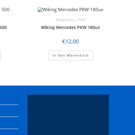
Modellautos
,
PKW
500
Wiking Mercedes PKW 180uv
€
12,00
In den Warenkorb