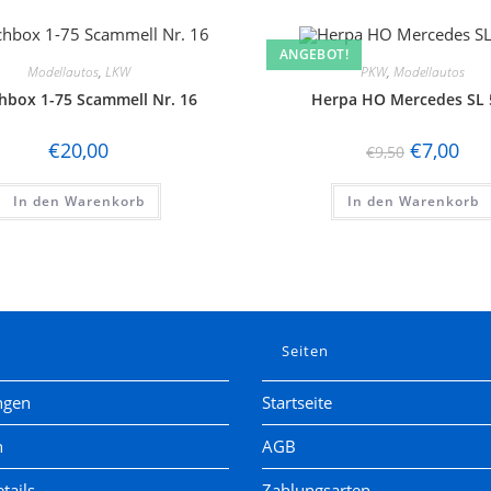
ANGEBOT!
Modellautos
,
LKW
PKW
,
Modellautos
hbox 1-75 Scammell Nr. 16
Herpa HO Mercedes SL 
€
20,00
€
7,00
€
9,50
In den Warenkorb
In den Warenkorb
e
Seiten
ngen
Startseite
n
AGB
tails
Zahlungsarten