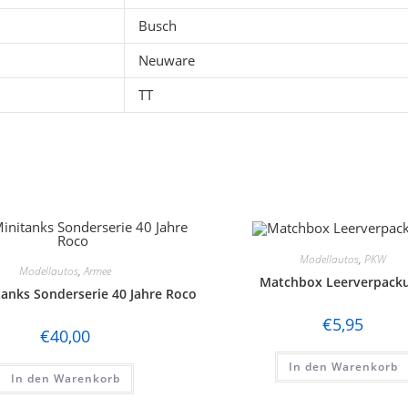
Busch
Neuware
TT
Modellautos
,
PKW
Modellautos
,
Armee
Matchbox Leerverpack
anks Sonderserie 40 Jahre Roco
€
5,95
€
40,00
In den Warenkorb
In den Warenkorb