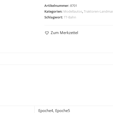
Artikelnummer:
8701
Kategorien:
Modellautos
,
Traktoren-Landma
Schlagwort:
TT-Bahn
Zum Merkzettel
Epoche4
,
Epoche5