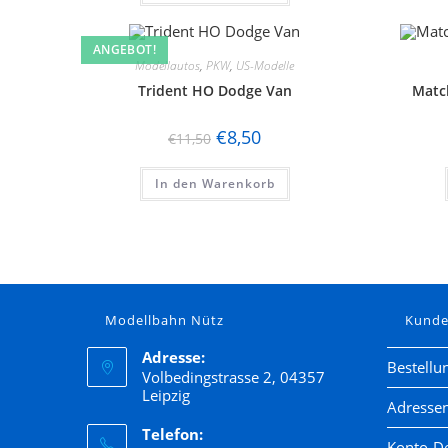
ANGEBOT!
Modellautos
,
PKW
,
US-Modelle
Trident HO Dodge Van
Matc
€
8,50
€
11,50
In den Warenkorb
Modellbahn Nütz
Kund
Adresse:
Bestellu
Volbedingstrasse 2, 04357
Leipzig
Adresse
Telefon:
Konto-De