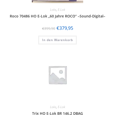
Loks
,
E-Lok
Roco 70486 HO E-Lok „60 Jahre ROCO“ –Sound-Digital–
€
379,95
€
399,90
In den Warenkorb
Loks
,
E-Lok
Trix HO E-Lok BR 146.2 DBAG