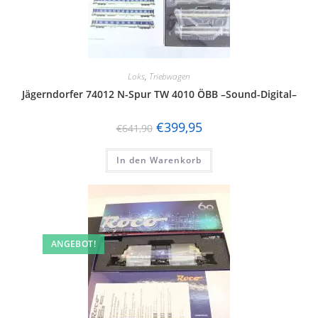
Loks
,
Triebwagen
Jägerndorfer 74012 N-Spur TW 4010 ÖBB –Sound-Digital–
€
399,95
€
641,90
In den Warenkorb
ANGEBOT!