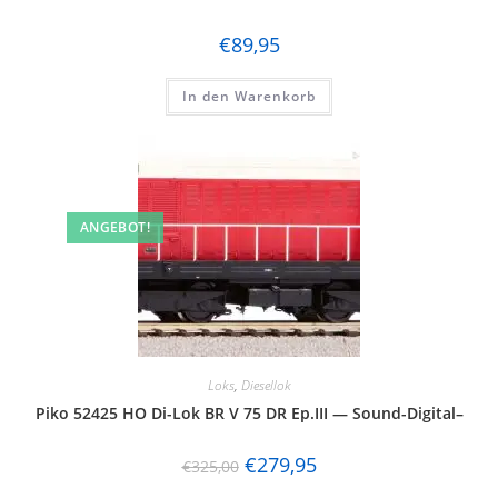
€
89,95
In den Warenkorb
ANGEBOT!
Loks
,
Diesellok
Piko 52425 HO Di-Lok BR V 75 DR Ep.III — Sound-Digital–
€
279,95
€
325,00