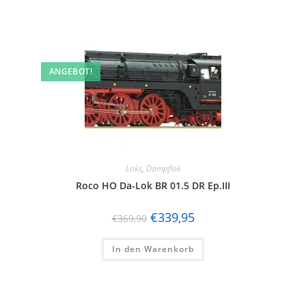
ANGEBOT!
Loks
,
Dampflok
Roco HO Da-Lok BR 01.5 DR Ep.III
€
339,95
€
369,90
In den Warenkorb