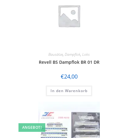
Bausätze
,
Dampflok
,
Loks
Revell BS Dampflok BR 01 DR
€
24,00
In den Warenkorb
ANGEBOT!