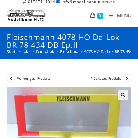
01787111014
info@modellbahn-nuetz.de
MENÜ
0
Fleischmann 4078 HO Da-Lok
BR 78 434 DB Ep.III
Start
>
Loks
>
Dampflok
>
Fleischmann 4078 HO Da-Lok BR 78 434 DB 
Vorheriges Produkt
Nächstes Produkt