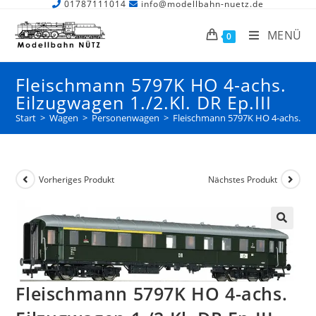
01787111014
info@modellbahn-nuetz.de
MENÜ
0
Fleischmann 5797K HO 4-achs.
Eilzugwagen 1./2.Kl. DR Ep.III
Start
>
Wagen
>
Personenwagen
>
Fleischmann 5797K HO 4-achs. Eilz
Vorheriges Produkt
Nächstes Produkt
Fleischmann 5797K HO 4-achs.