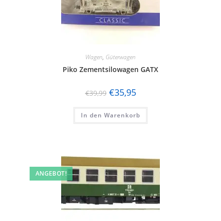
Wagen
,
Güterwagen
Piko Zementsilowagen GATX
€
35,95
€
39,99
In den Warenkorb
ANGEBOT!