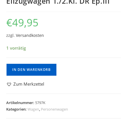
Eilzugwagen 1./2.Kl. DR Ep.III
€
49,95
zzgl.
Versandkosten
1 vorrätig
IN DEN WARENKORB
Zum Merkzettel
Artikelnummer:
5797K
Kategorien:
Wagen
,
Personenwagen