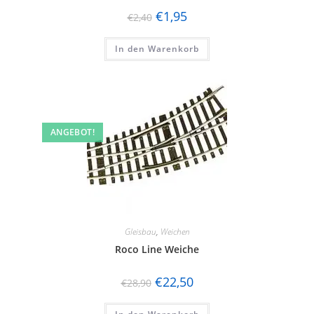
€
1,95
€
2,40
In den Warenkorb
ANGEBOT!
Gleisbau
,
Weichen
Roco Line Weiche
€
22,50
€
28,90