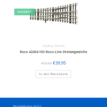
ANGEBOT!
Gleisbau
,
Weichen
Roco 42454 HO Roco-Line Dreiwegweiche
€
39,95
€
53,60
In den Warenkorb
Modellbahn Nütz