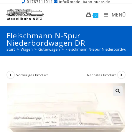
01787111014
info@modellbahn-nuetz.de
MENÜ
0
Fleischmann N-Spur
Niederbordwagen DR
Start
>
Wagen
>
Güterwagen
>
Fleischmann N-Spur Niederbordwage
Vorheriges Produkt
Nächstes Produkt