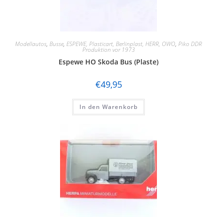
Modellautos
,
Busse
,
ESPEWE, Plasticart, Berlinplast, HERR, OWO
,
Piko DDR
Produktion vor 1973
Espewe HO Skoda Bus (Plaste)
€
49,95
In den Warenkorb