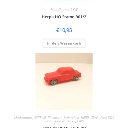
Modellautos
,
LKW
Herpa HO Framo 901/2
€
10,95
In den Warenkorb
Modellautos
,
ESPEWE, Plasticart, Berlinplast, HERR, OWO
,
Piko DDR
Produktion vor 1973
,
PKW