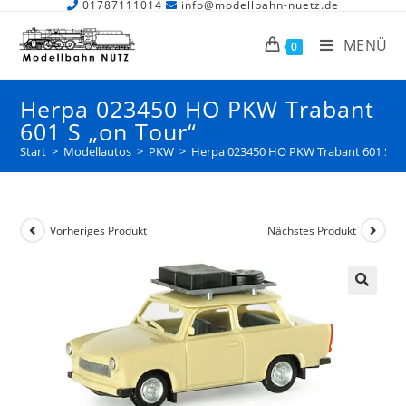
01787111014
info@modellbahn-nuetz.de
MENÜ
0
Herpa 023450 HO PKW Trabant
601 S „on Tour“
Start
>
Modellautos
>
PKW
>
Herpa 023450 HO PKW Trabant 601 S „o
Vorheriges Produkt
Nächstes Produkt