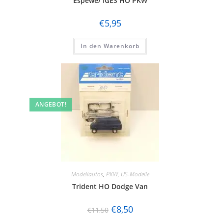
Espewe/ IGES HO PKW
€
5,95
In den Warenkorb
ANGEBOT!
Modellautos
,
PKW
,
US-Modelle
Trident HO Dodge Van
€
8,50
€
11,50