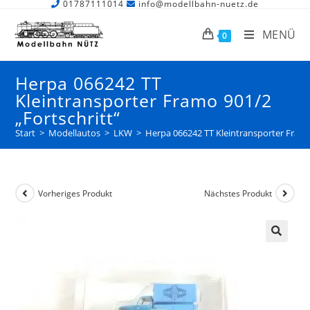
01787111014
info@modellbahn-nuetz.de
MENÜ
0
Herpa 066242 TT
Kleintransporter Framo 901/2
„Fortschritt“
Start
>
Modellautos
>
LKW
>
Herpa 066242 TT Kleintransporter Framo
Vorheriges Produkt
Nächstes Produkt