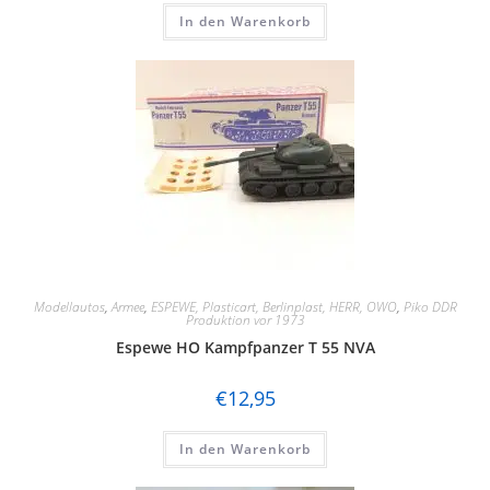
In den Warenkorb
Modellautos
,
Armee
,
ESPEWE, Plasticart, Berlinplast, HERR, OWO
,
Piko DDR
Produktion vor 1973
Espewe HO Kampfpanzer T 55 NVA
€
12,95
In den Warenkorb