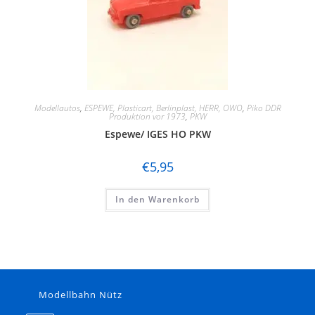
Modellautos
,
ESPEWE, Plasticart, Berlinplast, HERR, OWO
,
Piko DDR
Produktion vor 1973
,
PKW
Espewe/ IGES HO PKW
€
5,95
In den Warenkorb
Modellbahn Nütz