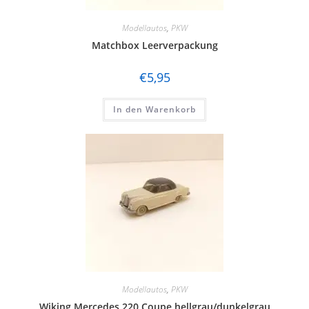
Modellautos
,
PKW
Matchbox Leerverpackung
€
5,95
In den Warenkorb
Modellautos
,
PKW
Wiking Mercedes 220 Coupe hellgrau/dunkelgrau