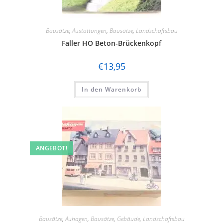
Bausätze
,
Austattungen
,
Bausätze
,
Landschaftsbau
Faller HO Beton-Brückenkopf
€
13,95
In den Warenkorb
ANGEBOT!
Bausätze
,
Auhagen
,
Bausätze
,
Gebäude
,
Landschaftsbau