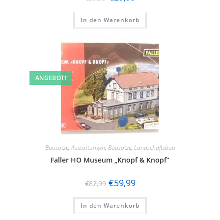
In den Warenkorb
ANGEBOT!
Bausätze
,
Austattungen
,
Bausätze
,
Landschaftsbau
Faller HO Museum „Knopf & Knopf“
€
59,99
€
82,99
In den Warenkorb