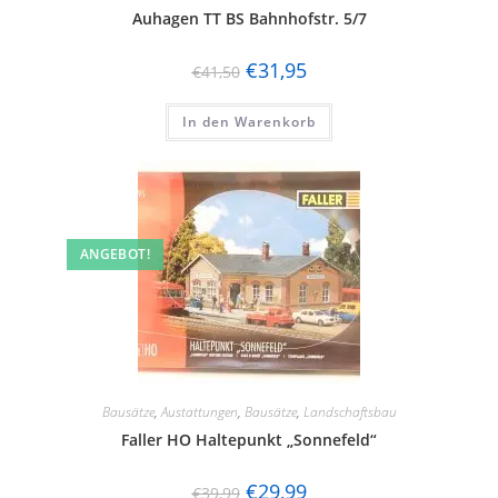
Auhagen TT BS Bahnhofstr. 5/7
€
31,95
€
41,50
In den Warenkorb
ANGEBOT!
Bausätze
,
Austattungen
,
Bausätze
,
Landschaftsbau
Faller HO Haltepunkt „Sonnefeld“
€
29,99
€
39,99