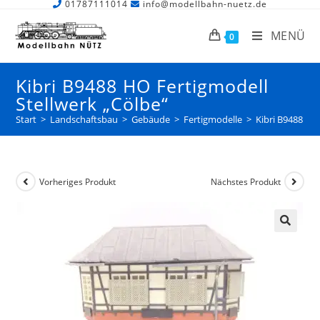
01787111014
info@modellbahn-nuetz.de
MENÜ
0
Kibri B9488 HO Fertigmodell
Stellwerk „Cölbe“
Start
>
Landschaftsbau
>
Gebäude
>
Fertigmodelle
>
Kibri B9488 HO
Vorheriges Produkt
Nächstes Produkt