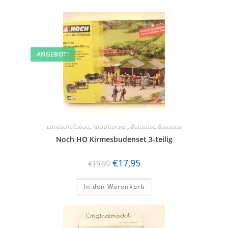
ANGEBOT!
Landschaftsbau
,
Austattungen
,
Bausätze
,
Bausätze
Noch HO Kirmesbudenset 3-teilig
€
17,95
€
19,99
In den Warenkorb