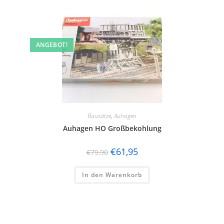
ANGEBOT!
Bausätze
,
Auhagen
Auhagen HO Großbekohlung
€
61,95
€
79,90
In den Warenkorb