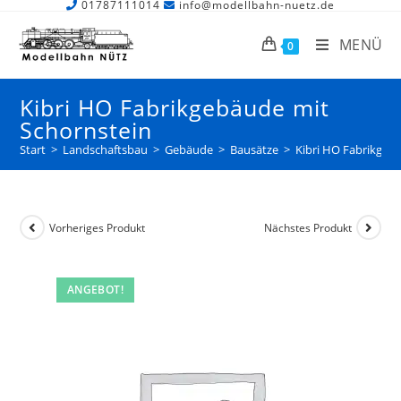
01787111014
info@modellbahn-nuetz.de
MENÜ
0
Kibri HO Fabrikgebäude mit
Schornstein
Start
>
Landschaftsbau
>
Gebäude
>
Bausätze
>
Kibri HO Fabrikgeb
Vorheriges Produkt
Nächstes Produkt
ANGEBOT!