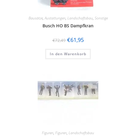
Bausätze
,
Austattungen
,
Landschaftsbau
,
Sonstige
Busch HO BS Dampfkran
€
61,95
€
72,49
In den Warenkorb
Figuren
,
Figuren
,
Landschaftsbau