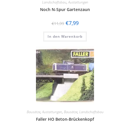
Landschaftsbau
,
Austattungen
Noch N-Spur Gartenzaun
€
7,99
€
11,99
In den Warenkorb
Bausätze
,
Austattungen
,
Bausätze
,
Landschaftsbau
Faller HO Beton-Brückenkopf