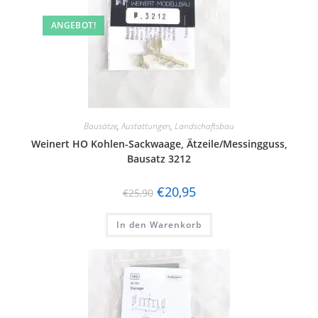
ANGEBOT!
Bausätze
,
Austattungen
,
Landschaftsbau
Weinert HO Kohlen-Sackwaage, Ätzeile/Messingguss,
Bausatz 3212
€
20,95
€
25,90
In den Warenkorb