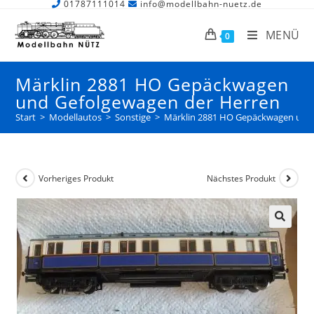
01787111014
info@modellbahn-nuetz.de
MENÜ
0
Märklin 2881 HO Gepäckwagen
und Gefolgewagen der Herren
Start
>
Modellautos
>
Sonstige
>
Märklin 2881 HO Gepäckwagen und 
Vorheriges Produkt
Nächstes Produkt