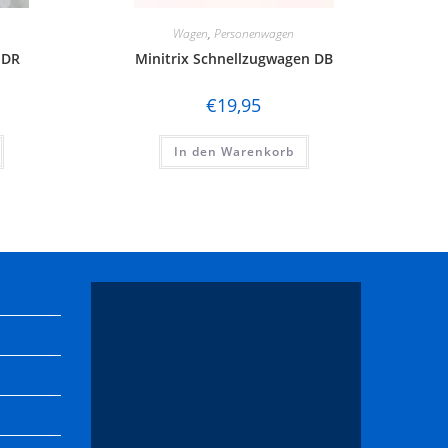
Wagen
,
Personenwagen
 DR
Minitrix Schnellzugwagen DB
€
19,95
In den Warenkorb