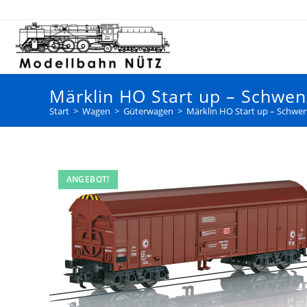
Märklin HO Start up – Schw
Start
>
Wagen
>
Güterwagen
>
Märklin HO Start up – Schw
ANGEBOT!