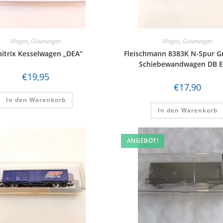
Wagen
,
Güterwagen
Wagen
,
Güterwagen
itrix Kesselwagen „DEA“
Fleischmann 8383K N-Spur 
Schiebewandwagen DB E
€
19,95
€
17,90
In den Warenkorb
In den Warenkorb
ANGEBOT!