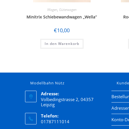
Wagen
,
Güterwagen
Minitrix Schiebewandwagen „Wella“
Ro
€
10,00
In den Warenkorb
Modellbahn Nütz
Kund
Adresse:
Bestellu
Volbedingstrasse 2, 04357
Leipzig
Adresse
Telefon:
Konto-De
01787111014