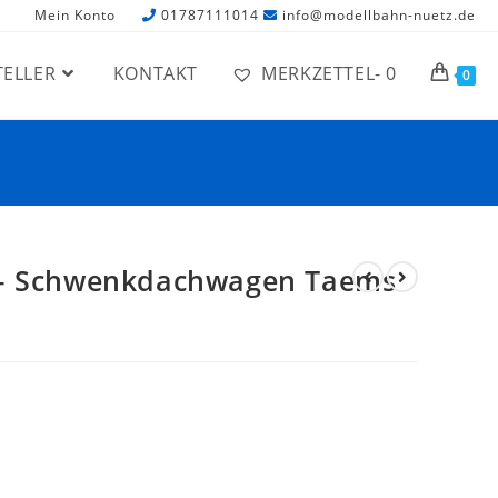
Mein Konto
01787111014
info@modellbahn-nuetz.de
TELLER
KONTAKT
MERKZETTEL-
0
0
 – Schwenkdachwagen Taems