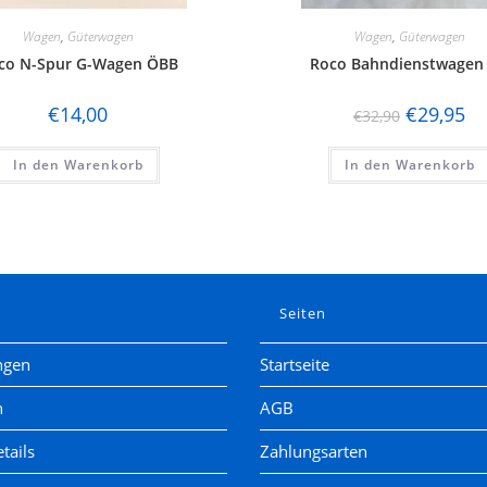
Wagen
,
Güterwagen
Wagen
,
Güterwagen
co N-Spur G-Wagen ÖBB
Roco Bahndienstwagen
€
14,00
€
29,95
€
32,90
In den Warenkorb
In den Warenkorb
e
Seiten
ngen
Startseite
n
AGB
tails
Zahlungsarten