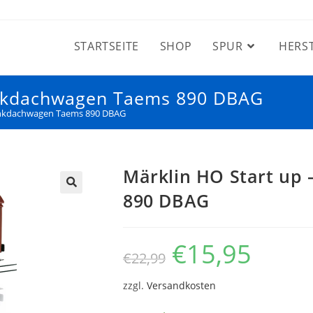
STARTSEITE
SHOP
SPUR
HERS
enkdachwagen Taems 890 DBAG
enkdachwagen Taems 890 DBAG
Märklin HO Start up
890 DBAG
€
15,95
€
22,99
zzgl.
Versandkosten