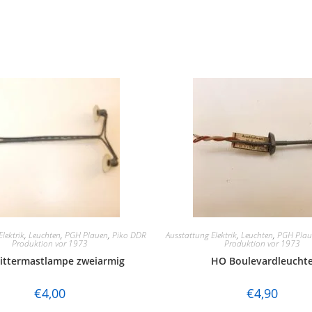
lektrik
,
Leuchten
,
PGH Plauen
,
Piko DDR
Ausstattung Elektrik
,
Leuchten
,
PGH Plau
Produktion vor 1973
Produktion vor 1973
ittermastlampe zweiarmig
HO Boulevardleucht
€
4,00
€
4,90