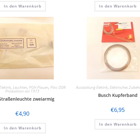
In den Warenkorb
In den Warenkorb
lektrik
,
Leuchten
,
PGH Plauen
,
Piko DDR
Ausstattung Elektrik
,
Elektrisches Zubeh
Produktion vor 1973
Busch Kupferband
traßenleuchte zweiarmig
€
6,95
€
4,90
In den Warenkorb
In den Warenkorb