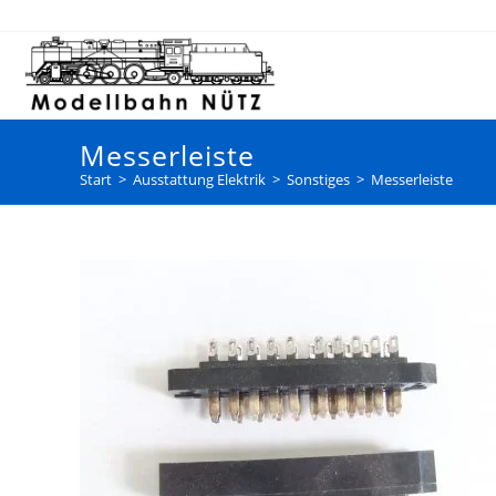
Messerleiste
Start
>
Ausstattung Elektrik
>
Sonstiges
>
Messerleiste