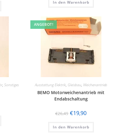
In den Warenkorb
ANGEBOT!
ör
,
Sonstiges
Ausstattung Elektrik
,
Gleisbau
,
Weichenantrieb
BEMO Motorweichenantrieb mit
Endabschaltung
€
19,90
€
26,49
In den Warenkorb