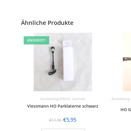
Ähnliche Produkte
ANGEBOT!
Ausstattung Elektrik
,
Leuchten
Ausstattung E
Viessmann HO Parklaterne schwarz
HO G
€
5,95
€
11,95