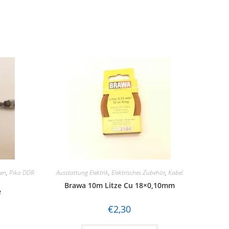
en
,
Piko DDR
Ausstattung Elektrik
,
Elektrisches Zubehör
,
Kabel
Brawa 10m Litze Cu 18×0,10mm
e
€
2,30