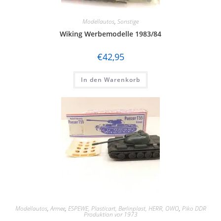
Modellautos
,
Sonstige
Wiking Werbemodelle 1983/84
€
42,95
In den Warenkorb
Modellautos
,
Armee
,
ESPEWE, Plasticart, Berlinplast, HERR, OWO
,
Piko DDR
Produktion vor 1973