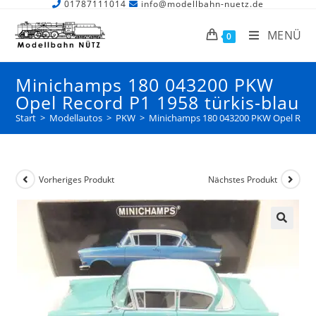
01787111014
info@modellbahn-nuetz.de
MENÜ
0
Minichamps 180 043200 PKW
Opel Record P1 1958 türkis-blau
Start
>
Modellautos
>
PKW
>
Minichamps 180 043200 PKW Opel Recor
Vorheriges Produkt
Nächstes Produkt