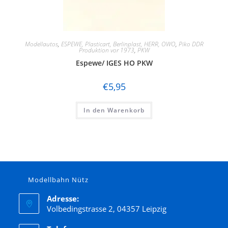
Modellautos
,
ESPEWE, Plasticart, Berlinplast, HERR, OWO
,
Piko DDR
Produktion vor 1973
,
PKW
Espewe/ IGES HO PKW
€
5,95
In den Warenkorb
Modellbahn Nütz
Adresse:
Volbedingstrasse 2, 04357 Leipzig