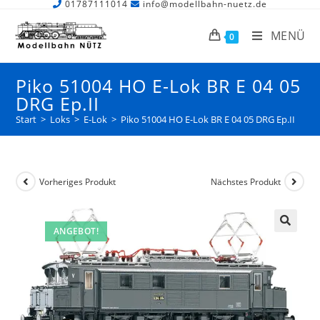
01787111014
info@modellbahn-nuetz.de
MENÜ
0
Piko 51004 HO E-Lok BR E 04 05
DRG Ep.II
Start
>
Loks
>
E-Lok
>
Piko 51004 HO E-Lok BR E 04 05 DRG Ep.II
Vorheriges Produkt
Nächstes Produkt
ANGEBOT!