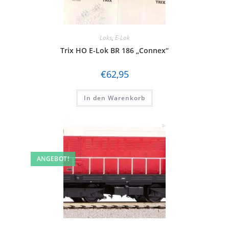
Loks
,
E-Lok
Trix HO E-Lok BR 186 „Connex“
€
62,95
In den Warenkorb
ANGEBOT!