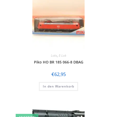
Loks
,
E-Lok
Piko HO BR 185 066-8 DBAG
€
62,95
In den Warenkorb