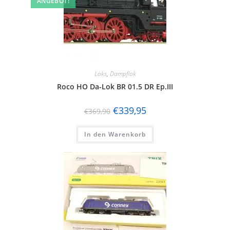
ANGEBOT!
Loks
,
Dampflok
Roco HO Da-Lok BR 01.5 DR Ep.III
€
339,95
€
369,90
In den Warenkorb