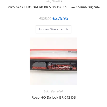
Loks
,
Diesellok
Piko 52425 HO Di-Lok BR V 75 DR Ep.III — Sound-Digital–
€
279,95
€
325,00
In den Warenkorb
Loks
,
Dampflok
Roco HO Da-Lok BR 042 DB