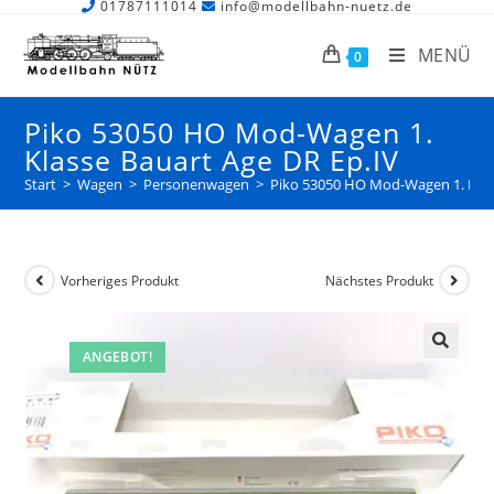
01787111014
info@modellbahn-nuetz.de
MENÜ
0
Piko 53050 HO Mod-Wagen 1.
Klasse Bauart Age DR Ep.IV
Start
>
Wagen
>
Personenwagen
>
Piko 53050 HO Mod-Wagen 1. Klas
Vorheriges Produkt
Nächstes Produkt
ANGEBOT!