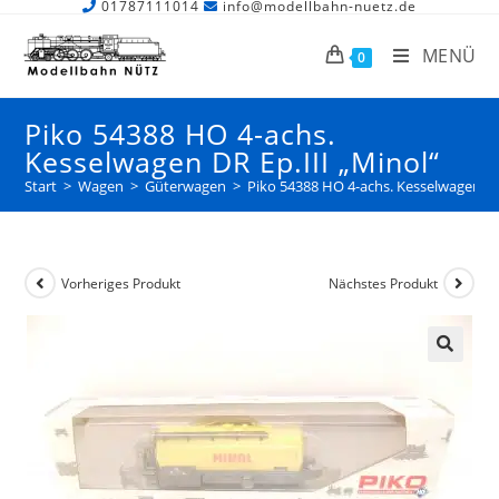
01787111014
info@modellbahn-nuetz.de
MENÜ
0
Piko 54388 HO 4-achs.
Kesselwagen DR Ep.III „Minol“
Start
>
Wagen
>
Güterwagen
>
Piko 54388 HO 4-achs. Kesselwagen DR 
Vorheriges Produkt
Nächstes Produkt