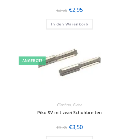
€
2,95
€
3,60
In den Warenkorb
ANGEBOT!
Gleisbau
,
Gleise
Piko SV mit zwei Schuhbreiten
€
3,50
€
3,85