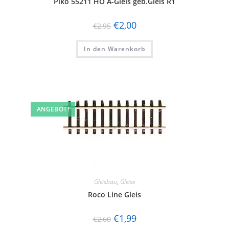
Piko 55211 HO A-Gleis geb.Gleis R1
€
2,00
€
2,95
In den Warenkorb
ANGEBOT!
Gleisbau
,
Gleise
Roco Line Gleis
€
1,99
€
2,60