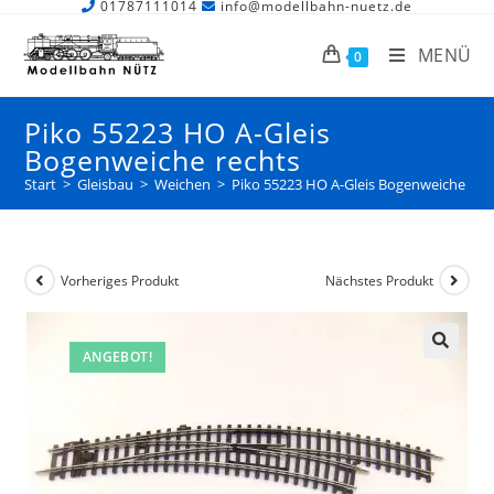
01787111014
info@modellbahn-nuetz.de
MENÜ
0
Piko 55223 HO A-Gleis
Bogenweiche rechts
Start
>
Gleisbau
>
Weichen
>
Piko 55223 HO A-Gleis Bogenweiche rec
Vorheriges Produkt
Nächstes Produkt
ANGEBOT!