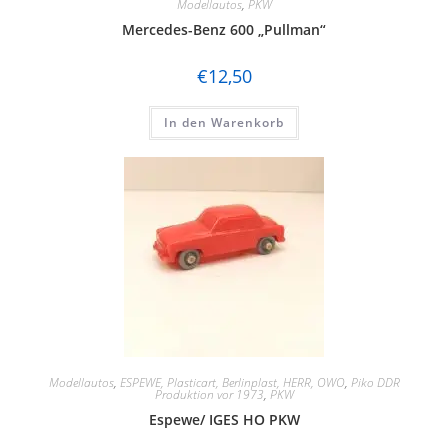
Modellautos
,
PKW
Mercedes-Benz 600 „Pullman“
€
12,50
In den Warenkorb
Modellautos
,
ESPEWE, Plasticart, Berlinplast, HERR, OWO
,
Piko DDR
Produktion vor 1973
,
PKW
Espewe/ IGES HO PKW