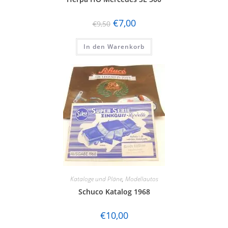
€
7,00
€
9,50
In den Warenkorb
Kataloge und Pläne
,
Modellautos
Schuco Katalog 1968
€
10,00