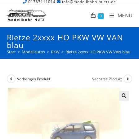
01787111014
info@modellbahn-nuetz.de
MENÜ
0
Rietze 2xxxx HO PKW VW VAN
blau
Start
>
Modellautos
>
PKW
>
Rietze 2xxxx HO PKW VW VAN blau
Vorheriges Produkt
Nächstes Produkt