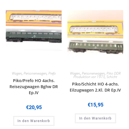
Wagen
,
Personenwagen
,
Prefo
Wagen
,
Personenwagen
,
Piko DDR
Produktion vor 1973
,
Schicht
Piko/Prefo HO 4achs.
Piko/Schicht HO 4-achs.
Reisezugwagen Bghw DR
Eilzugwagen 2.Kl. DR Ep.IV
Ep.IV
€
15,95
€
20,95
In den Warenkorb
In den Warenkorb