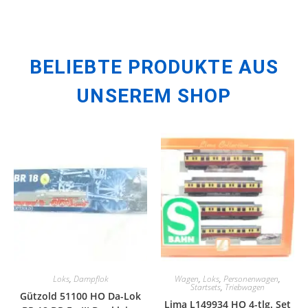
BELIEBTE PRODUKTE AUS
UNSEREM SHOP
Loks
,
Dampflok
Wagen
,
Loks
,
Personenwagen
,
Startsets
,
Triebwagen
Gützold 51100 HO Da-Lok
Lima L149934 HO 4-tlg. Set