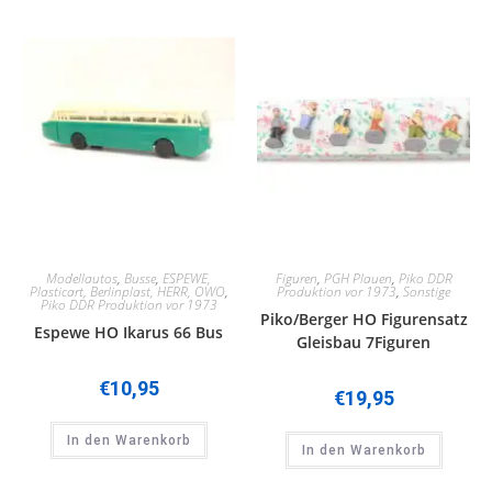
Modellautos
,
Busse
,
ESPEWE,
Figuren
,
PGH Plauen
,
Piko DDR
Plasticart, Berlinplast, HERR, OWO
,
Produktion vor 1973
,
Sonstige
Piko DDR Produktion vor 1973
Piko/Berger HO Figurensatz
Espewe HO Ikarus 66 Bus
Gleisbau 7Figuren
€
10,95
€
19,95
In den Warenkorb
In den Warenkorb