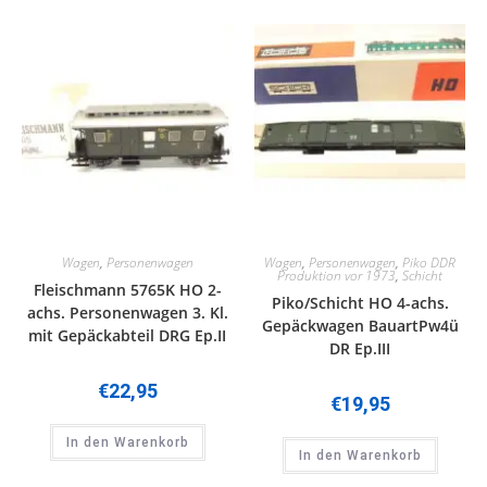
Wagen
,
Personenwagen
Wagen
,
Personenwagen
,
Piko DDR
Produktion vor 1973
,
Schicht
Fleischmann 5765K HO 2-
Piko/Schicht HO 4-achs.
achs. Personenwagen 3. Kl.
Gepäckwagen BauartPw4ü
mit Gepäckabteil DRG Ep.II
DR Ep.III
€
22,95
€
19,95
In den Warenkorb
In den Warenkorb