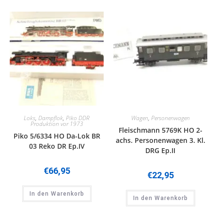
Loks
,
Dampflok
,
Piko DDR
Wagen
,
Personenwagen
Produktion vor 1973
Fleischmann 5769K HO 2-
Piko 5/6334 HO Da-Lok BR
achs. Personenwagen 3. Kl.
03 Reko DR Ep.IV
DRG Ep.II
€
66,95
€
22,95
In den Warenkorb
In den Warenkorb