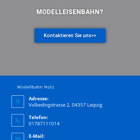
MODELLEISENBAHN
?
Kontaktieren Sie uns>>
Modellbahn Nütz
Adresse:
Volbedingstrasse 2, 04357 Leipzig
Telefon:
01787111014
E-Mail: