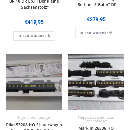
BR 18 DR Ep.III Der kleine
„Berliner S-Bahn“ DR
„Sachsenstolz“
€
279,95
€
419,95
In den Warenkorb
In den Warenkorb
Wagen
,
Personenwagen
Wagen
,
Dampflok
,
Loks
,
Personenwagen
Piko 53208 HO Steuerwagen
Märklin 26506 HO