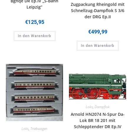
Bghqe DR Ep.IV „S-Bahn
Zugpackung Rheingold mit
Leipzig“
Schnellzug-Dampflok S 3/6
der DRG Ep.II
€
125,95
€
499,99
In den Warenkorb
In den Warenkorb
Loks
,
Dampflok
Arnold HN2074 N-Spur Da-
Lok BR 18 201 mit
Schlepptender DR Ep.IV
Loks
,
Triebwagen