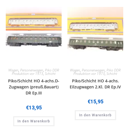
Wagen
,
Personenwagen
,
Piko DDR
Wagen
,
Personenwagen
,
Piko DDR
Produktion vor 1973
,
Schicht
Produktion vor 1973
,
Schicht
Piko/Schicht HO 4-achs.D-
Piko/Schicht HO 4-achs.
Zugwagen (preuß.Bauart)
Eilzugwagen 2.Kl. DR Ep.IV
DR Ep.III
€
15,95
€
13,95
In den Warenkorb
In den Warenkorb