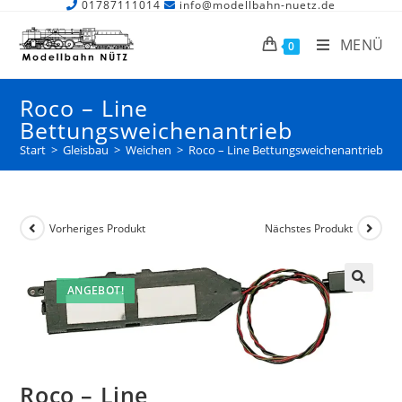
01787111014
info@modellbahn-nuetz.de
MENÜ
0
Roco – Line
Bettungsweichenantrieb
Start
>
Gleisbau
>
Weichen
>
Roco – Line Bettungsweichenantrieb
Vorheriges Produkt
Nächstes Produkt
ANGEBOT!
Roco – Line