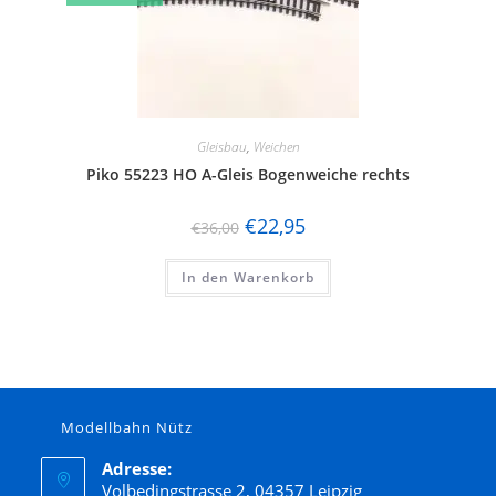
Gleisbau
,
Weichen
Piko 55223 HO A-Gleis Bogenweiche rechts
€
22,95
€
36,00
In den Warenkorb
Modellbahn Nütz
Adresse:
Volbedingstrasse 2, 04357 Leipzig