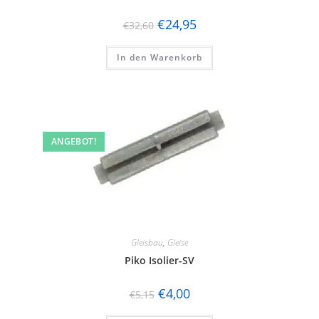
€
24,95
€
32,60
In den Warenkorb
ANGEBOT!
Gleisbau
,
Gleise
Piko Isolier-SV
€
4,00
€
5,15