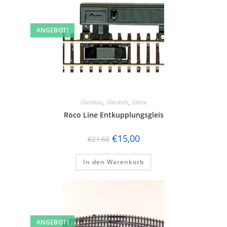
ANGEBOT!
Gleisbau
,
Gleisbett
,
Gleise
Roco Line Entkupplungsgleis
€
15,00
€
21,60
In den Warenkorb
ANGEBOT!