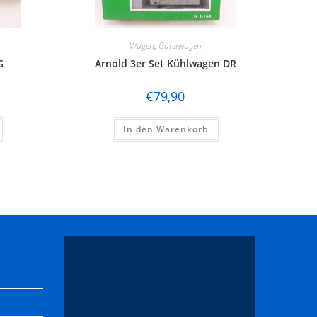
Wagen
,
Güterwagen
G
Arnold 3er Set Kühlwagen DR
€
79,90
In den Warenkorb