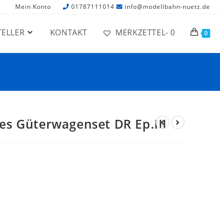
Mein Konto
01787111014
info@modellbahn-nuetz.de
TELLER
KONTAKT
MERKZETTEL-
0
0
iges Güterwagenset DR Ep.III