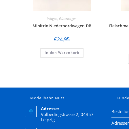
Wagen
,
Güterwagen
Minitrix Niederbordwagen DB
Fleischma
€
24,95
In den Warenkorb
Modellbahn Nütz
Kund
Adresse:
Bestellu
Volbedingstrasse 2, 04357
Leipzig
Adresse