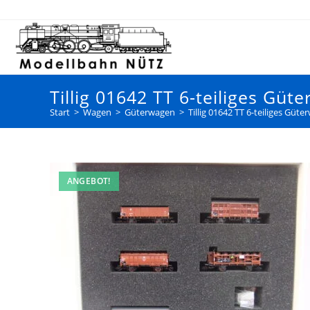
Tillig 01642 TT 6-teiliges Güt
Start
>
Wagen
>
Güterwagen
>
Tillig 01642 TT 6-teiliges Güte
ANGEBOT!