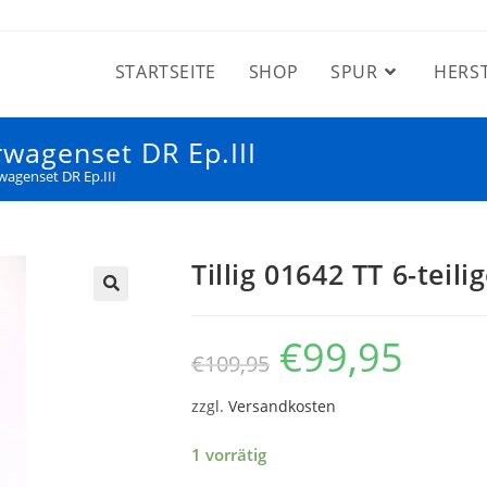
STARTSEITE
SHOP
SPUR
HERS
erwagenset DR Ep.III
rwagenset DR Ep.III
Tillig 01642 TT 6-teil
€
99,95
€
109,95
zzgl.
Versandkosten
1 vorrätig