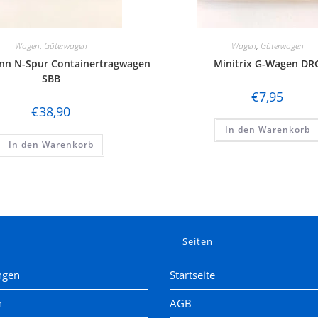
Wagen
,
Güterwagen
Wagen
,
Güterwagen
nn N-Spur Containertragwagen
Minitrix G-Wagen DR
SBB
€
7,95
€
38,90
In den Warenkorb
In den Warenkorb
e
Seiten
ngen
Startseite
n
AGB