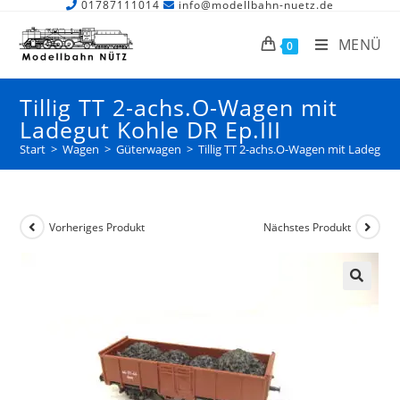
01787111014
info@modellbahn-nuetz.de
MENÜ
0
Tillig TT 2-achs.O-Wagen mit
Ladegut Kohle DR Ep.III
Start
>
Wagen
>
Güterwagen
>
Tillig TT 2-achs.O-Wagen mit Ladegut K
Vorheriges Produkt
Nächstes Produkt