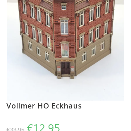
Vollmer HO Eckhaus
€
12,95
€
33,95