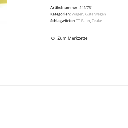
Artikelnummer:
545/731
Kategorien:
Wagen
,
Güterwagen
Schlagwörter:
TT-Bahn
,
Zeuke
Zum Merkzettel