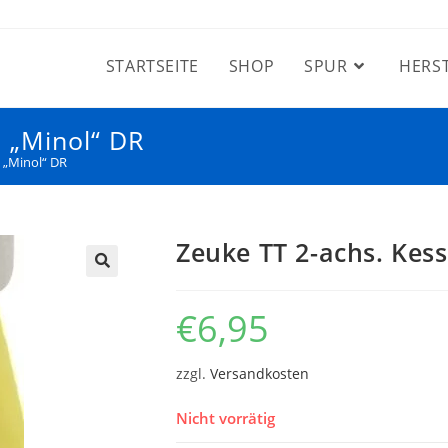
STARTSEITE
SHOP
SPUR
HERS
 „Minol“ DR
 „Minol“ DR
Zeuke TT 2-achs. Kes
€
6,95
zzgl.
Versandkosten
Nicht vorrätig