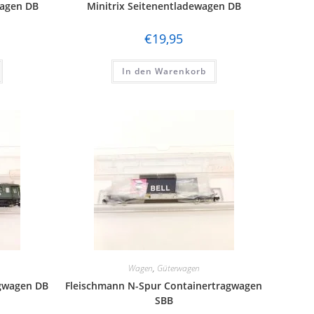
wagen DB
Minitrix Seitenentladewagen DB
€
19,95
In den Warenkorb
Wagen
,
Güterwagen
ugwagen DB
Fleischmann N-Spur Containertragwagen
SBB