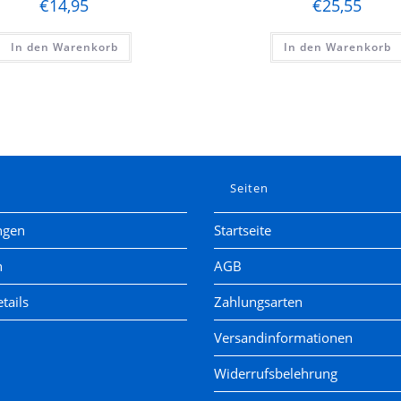
€
14,95
€
25,55
In den Warenkorb
In den Warenkorb
e
Seiten
ngen
Startseite
n
AGB
tails
Zahlungsarten
Versandinformationen
Widerrufsbelehrung