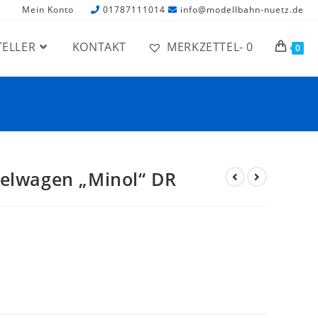
Mein Konto
01787111014
info@modellbahn-nuetz.de
TELLER
KONTAKT
MERKZETTEL-
0
0
selwagen „Minol“ DR