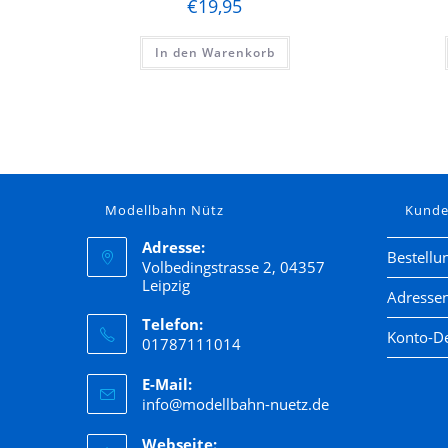
€
19,95
In den Warenkorb
Modellbahn Nütz
Kund
Adresse:
Bestellu
Volbedingstrasse 2, 04357
Leipzig
Adresse
Telefon:
Konto-De
01787111014
E-Mail:
info@modellbahn-nuetz.de
Webseite: