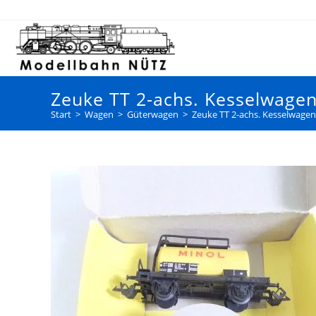
Zeuke TT 2-achs. Kesselwagen
Start
>
Wagen
>
Güterwagen
>
Zeuke TT 2-achs. Kesselwagen