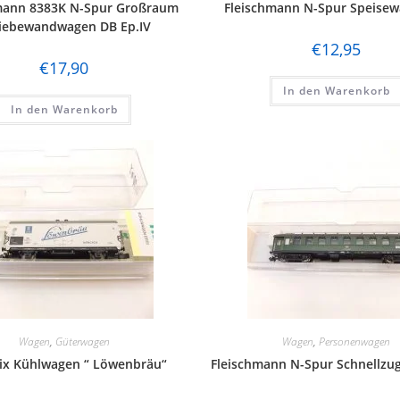
mann 8383K N-Spur Großraum
Fleischmann N-Spur Speise
iebewandwagen DB Ep.IV
€
12,95
€
17,90
In den Warenkorb
In den Warenkorb
Wagen
,
Güterwagen
Wagen
,
Personenwagen
rix Kühlwagen “ Löwenbräu“
Fleischmann N-Spur Schnellz