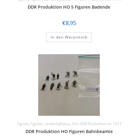
DDR Produktion HO 5 Figuren Badende
Hornby
Jägerndorfer
€
8,95
Kato
In den Warenkorb
Kibri
Kress
Lenz
LGB
Liliput
Lima
Lorenz
Figuren
,
Figuren
,
Landschaftsbau
,
Piko DDR Produktion vor 1973
luetke modellarchitektur
DDR Produktion HO Figuren Bahnbeamte