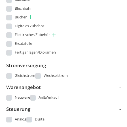
Blechbahn
Bücher
Digitales Zubehör
Elektrisches Zubehör
Ersatzteile
Fertiganlagen/Dioramen
Figuren
Stromversorgung
-
Gleisbau
Gleichstrom
Wechselstrom
Kataloge und Pläne
Warenangebot
-
Landschaftsbau
Loks
Neuware
An&Verkauf
Modellautos
Steuerung
-
Modellbau - Sonstige
Analog
Digital
Märklin 00