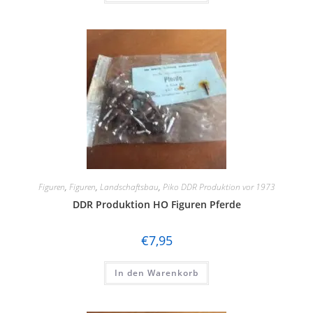
Viessmann
Vollmer
Weinert
Wiking
Zeuke
Lemke
Tamiya
Figuren
,
Figuren
,
Landschaftsbau
,
Piko DDR Produktion vor 1973
DDR Produktion HO Figuren Pferde
€
7,95
In den Warenkorb