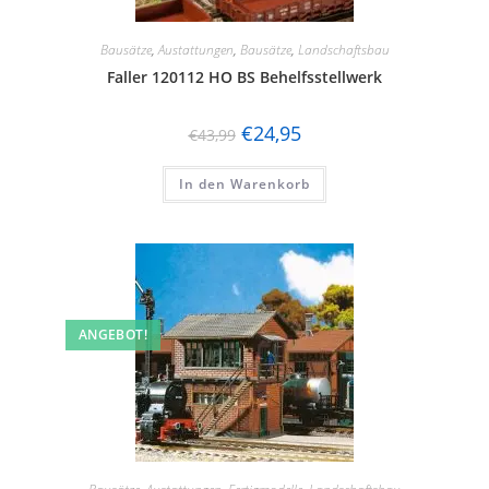
Bausätze
,
Austattungen
,
Bausätze
,
Landschaftsbau
Faller 120112 HO BS Behelfsstellwerk
€
24,95
€
43,99
In den Warenkorb
ANGEBOT!