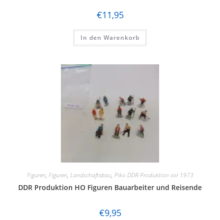
Märklin
€
11,95
Marks
In den Warenkorb
Matchbox
Minitrix
Modellbahn Union
Noch
Piko
pmt
Prefo / Schicht
Preiser
Figuren
,
Figuren
,
Landschaftsbau
,
Piko DDR Produktion vor 1973
DDR Produktion HO Figuren Bauarbeiter und Reisende
Revell
€
9,95
Ricko by Busch