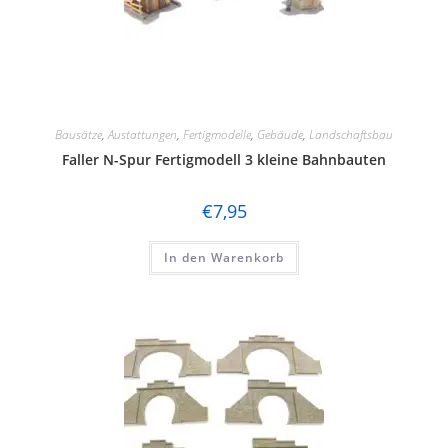
Bausätze
,
Austattungen
,
Fertigmodelle
,
Gebäude
,
Landschaftsbau
Faller N-Spur Fertigmodell 3 kleine Bahnbauten
€
7,95
In den Warenkorb