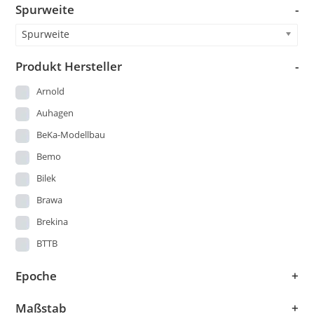
Spurweite
-
Piko DDR Produktion vor 1973
Spielzeug DDR
Spurweite
StandardKat
Produkt Hersteller
-
Startsets
Arnold
Straßenbahn
Auhagen
US-Modelle
BeKa-Modellbau
Wagen
Bemo
Bilek
Brawa
Brekina
BTTB
Busch
Epoche
+
DMV
Maßstab
+
Easy -Model