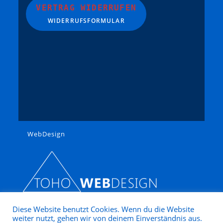
Trident
VERTRAG WIDERRUFEN
WIDERRUFSFORMULAR
Trix
VERO / OWO
Viessmann
Vollmer
Weinert
Wiking
Zeuke
Lemke
WebDesign
Tamiya
Diese Website benutzt Cookies. Wenn du die Website
weiter nutzt, gehen wir von deinem Einverständnis aus.