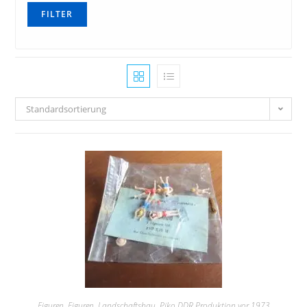
ESPEWE, Plasticart, Berlinplast, HERR, OWO
FILTER
ESU
exact-train
Faller
Standardsortierung
Fleischmann
Gützold
Hack
Hapo
Heller
Herpa
Herr
Herrmann &Partner Straßenbahnmodelle
Figuren
,
Figuren
,
Landschaftsbau
,
Piko DDR Produktion vor 1973