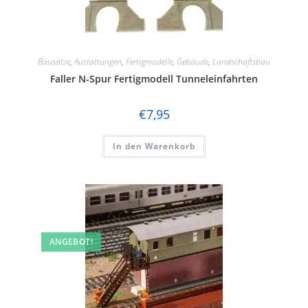
Bausätze
,
Austattungen
,
Fertigmodelle
,
Gebäude
,
Landschaftsbau
Faller N-Spur Fertigmodell Tunneleinfahrten
€
7,95
In den Warenkorb
ANGEBOT!