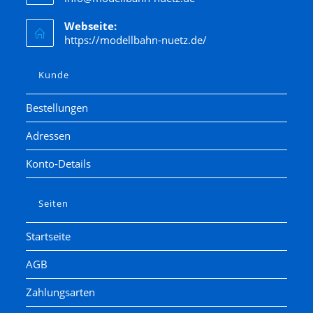
Kato
Webseite:
Kibri
https://modellbahn-nuetz.de/
Kress
Lenz
Kunde
LGB
Bestellungen
Liliput
Adressen
Lima
Lorenz
Konto-Details
luetke modellarchitektur
Märklin
Seiten
Marks
Startseite
Matchbox
AGB
Minitrix
Modellbahn Union
Zahlungsarten
Noch