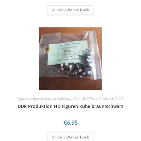
Rietze
In den Warenkorb
Rivarossi
Roco
Sachsenmodelle
Schuco
Seuthe
Tillig
TL-Decals
Figuren
,
Figuren
,
Landschaftsbau
,
Piko DDR Produktion vor 1973
Trident
DDR Produktion HO Figuren Kühe braun/schwarz
Trix
€
6,95
VERO / OWO
In den Warenkorb