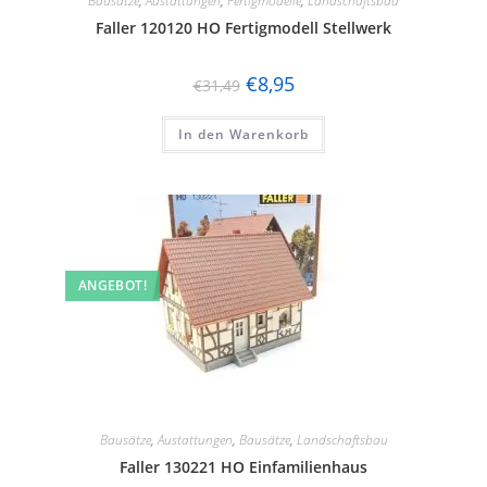
Bausätze
,
Austattungen
,
Fertigmodelle
,
Landschaftsbau
Faller 120120 HO Fertigmodell Stellwerk
€
8,95
€
31,49
In den Warenkorb
ANGEBOT!
Bausätze
,
Austattungen
,
Bausätze
,
Landschaftsbau
Faller 130221 HO Einfamilienhaus