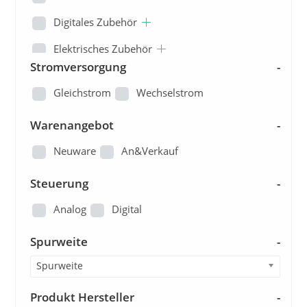
Digitales Zubehör
Elektrisches Zubehör
Stromversorgung
-
Ersatzteile
Gleichstrom
Wechselstrom
Fertiganlagen/Dioramen
Warenangebot
-
Figuren
Neuware
An&Verkauf
Gleisbau
Steuerung
Kataloge und Pläne
-
Landschaftsbau
Analog
Digital
Loks
Spurweite
-
Modellautos
Spurweite
Modellbau - Sonstige
Produkt Hersteller
-