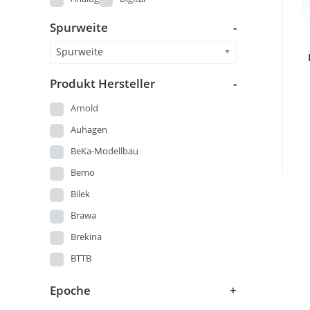
Märklin 00
Spurweite
-
Piko DDR Produktion vor 1973
Spielzeug DDR
Spurweite
StandardKat
Produkt Hersteller
-
Startsets
Arnold
Straßenbahn
Auhagen
US-Modelle
BeKa-Modellbau
Wagen
Bemo
Bilek
Brawa
Brekina
BTTB
Busch
Epoche
+
DMV