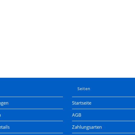
e
Seiten
ngen
Startseite
n
AGB
tails
Zahlungsarten