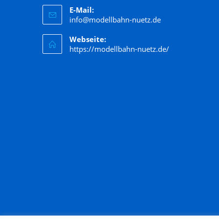
E-Mail:
Hornby
info@modellbahn-nuetz.de
Jägerndorfer
Webseite:
Kato
https://modellbahn-nuetz.de/
Kibri
Kress
Lenz
LGB
Liliput
Lima
Lorenz
luetke modellarchitektur
Märklin
Marks
Matchbox