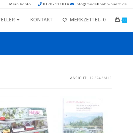
Mein Konto
01787111014
info@modellbahn-nuetz.de
TELLER
KONTAKT
MERKZETTEL-
0
0
ANSICHT:
12
24
ALLE