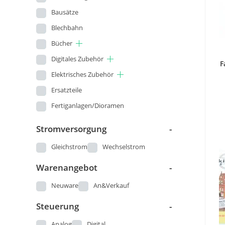
Bausätze
Blechbahn
Bücher
Digitales Zubehör
F
Elektrisches Zubehör
Ersatzteile
Fertiganlagen/Dioramen
Figuren
Stromversorgung
-
Gleisbau
Gleichstrom
Wechselstrom
Kataloge und Pläne
Warenangebot
-
Landschaftsbau
Loks
Neuware
An&Verkauf
Modellautos
Steuerung
-
Modellbau - Sonstige
Analog
Digital