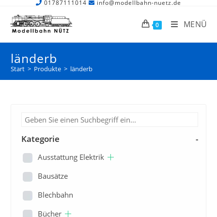
01787111014
info@modellbahn-nuetz.de
MENÜ
0
länderb
Start
>
Produkte
>
länderb
Kategorie
-
Ausstattung Elektrik
Bausätze
Blechbahn
Bücher