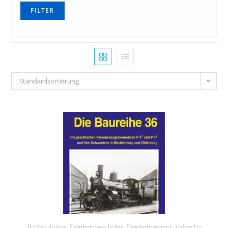
ESPEWE, Plasticart, Berlinplast, HERR, OWO
FILTER
ESU
exact-train
Faller
Standardsortierung
Fleischmann
Gützold
Hack
Hapo
Heller
Herpa
Herr
Herrmann &Partner Straßenbahnmodelle
Bücher
,
Archive
,
Eisenbahngeschichte
,
Eisenbahntechnik
,
Lokarchiv