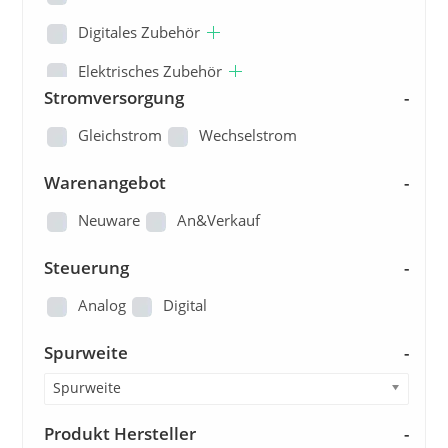
Digitales Zubehör
Elektrisches Zubehör
Stromversorgung
-
Ersatzteile
Gleichstrom
Wechselstrom
Fertiganlagen/Dioramen
Warenangebot
-
Figuren
Neuware
An&Verkauf
Gleisbau
Steuerung
Kataloge und Pläne
-
Landschaftsbau
Analog
Digital
Loks
Spurweite
-
Modellautos
Spurweite
Modellbau - Sonstige
Produkt Hersteller
-