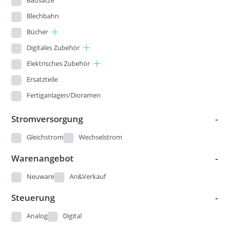
Märklin
Blechbahn
Marks
Bücher
Matchbox
Digitales Zubehör
Minitrix
Elektrisches Zubehör
Ersatzteile
Modellbahn Union
Fertiganlagen/Dioramen
Noch
Figuren
Stromversorgung
-
Piko
Gleisbau
Gleichstrom
Wechselstrom
pmt
Kataloge und Pläne
Warenangebot
-
Landschaftsbau
Prefo / Schicht
Loks
Neuware
An&Verkauf
Preiser
Modellautos
Steuerung
-
Revell
Modellbau - Sonstige
Analog
Digital
Ricko by Busch
Märklin 00