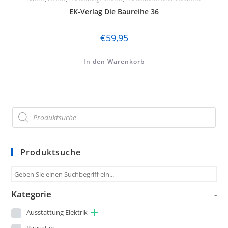
EK-Verlag Die Baureihe 36
Hornby
Jägerndorfer
€
59,95
Kato
In den Warenkorb
Kibri
Kress
Lenz
LGB
Liliput
Produktsuche
Lima
Lorenz
Kategorie
-
luetke modellarchitektur
Ausstattung Elektrik
Bausätze