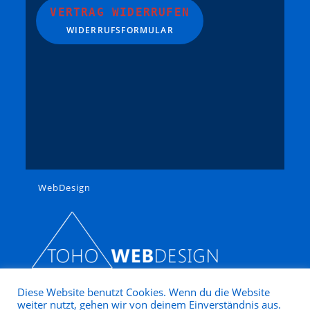
Trident
VERTRAG WIDERRUFEN
WIDERRUFSFORMULAR
Trix
VERO / OWO
Viessmann
Vollmer
Weinert
Wiking
Zeuke
Lemke
WebDesign
Tamiya
Diese Website benutzt Cookies. Wenn du die Website
weiter nutzt, gehen wir von deinem Einverständnis aus.