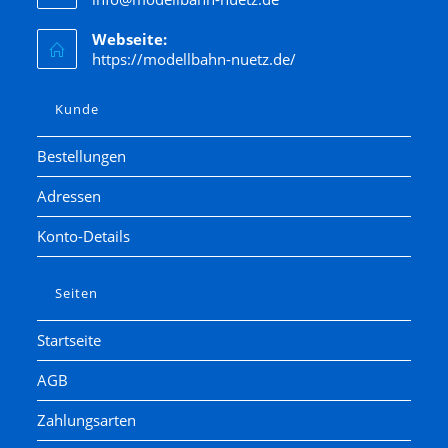
Kato
Webseite:
Kibri
https://modellbahn-nuetz.de/
Kress
Lenz
Kunde
LGB
Bestellungen
Liliput
Adressen
Lima
Lorenz
Konto-Details
luetke modellarchitektur
Märklin
Seiten
Marks
Startseite
Matchbox
AGB
Minitrix
Modellbahn Union
Zahlungsarten
Noch